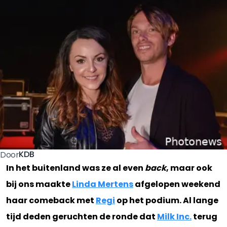
KDB
Door
In het buitenland was ze al even
back
, maar ook
bij ons maakte
Linda Mertens
afgelopen weekend
haar comeback met
Regi
op het podium. Al lange
tijd deden geruchten de ronde dat
Milk Inc.
terug