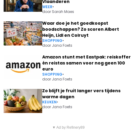
Vlaanderen
WEER
•
door
Sarah Maes
Waar doe je het goedkoopst
boodschappen? Zo scoren Albert
Heijn, Lidl en Colruyt
SHOPPING
•
door
Jana Foets
Amazon stunt met Eastpak: reiskoffer
én reistas samen voor nog geen 100
euro
SHOPPING
•
door
Jana Foets
Zo blijft je fruit langer vers tijdens
warme dagen
KEUKEN
•
door
Jana Foets
Vorig artikel
Volgend artikel
MICHAEL VANTHOURENHOUT
▼ Ad by Refinery89