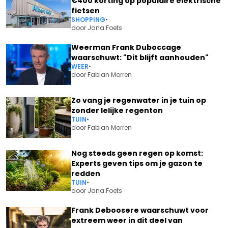
€400 korting op populaire elektrische
fietsen
SHOPPING
•
door
Jana Foets
Weerman Frank Duboccage
waarschuwt: "Dit blijft aanhouden"
WEER
•
door
Fabian Morren
Zo vang je regenwater in je tuin op
zonder lelijke regenton
TUIN
•
door
Fabian Morren
Nog steeds geen regen op komst:
Experts geven tips om je gazon te
redden
TUIN
•
door
Jana Foets
Frank Deboosere waarschuwt voor
extreem weer in dit deel van