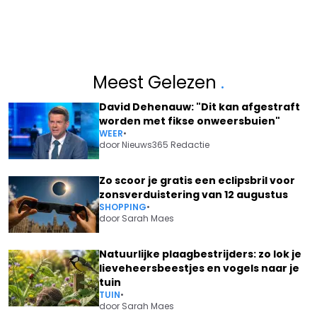
Meest Gelezen
.
David Dehenauw: "Dit kan afgestraft
worden met fikse onweersbuien"
WEER
•
door
Nieuws365 Redactie
Zo scoor je gratis een eclipsbril voor
zonsverduistering van 12 augustus
SHOPPING
•
door
Sarah Maes
Natuurlijke plaagbestrijders: zo lok je
lieveheersbeestjes en vogels naar je
tuin
TUIN
•
door
Sarah Maes