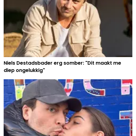
Niels Destadsbader erg somber: "Dit maakt me
diep ongelukkig"