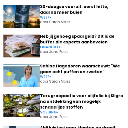
30-daagse vooruit: eerst hitte,
daarna meer buien
WEER
•
door
Sarah Maes
Heb jij genoeg spaargeld? Dit is de
buffer die experts aanbevelen
FINANCIEEL
•
door
Jana Foets
Sabine Hagedoren waarschuwt: "We
gaan echt puffen en zweten"
WEER
•
door
Sarah Maes
Terugroepactie voor olijfolie bij Sligro
na ontdekking van mogelijk
schadelijke stoffen
VOEDING
•
door
Jana Foets
Aldi luistert naar klanten en draait