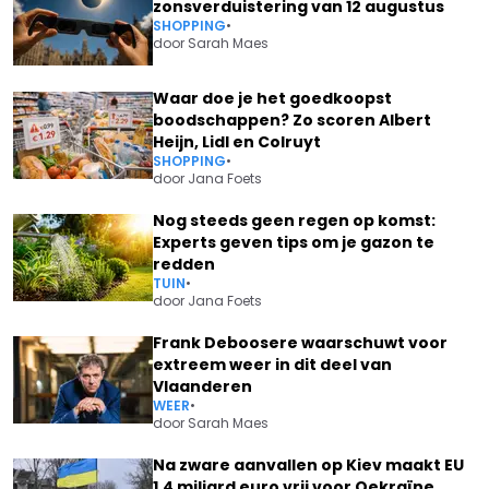
zonsverduistering van 12 augustus
SHOPPING
•
door
Sarah Maes
Waar doe je het goedkoopst
boodschappen? Zo scoren Albert
Heijn, Lidl en Colruyt
SHOPPING
•
door
Jana Foets
Nog steeds geen regen op komst:
Experts geven tips om je gazon te
redden
TUIN
•
door
Jana Foets
Frank Deboosere waarschuwt voor
extreem weer in dit deel van
Vlaanderen
WEER
•
door
Sarah Maes
Na zware aanvallen op Kiev maakt EU
1,4 miljard euro vrij voor Oekraïne