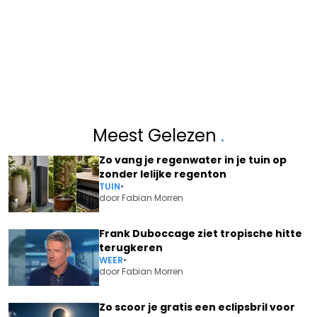
Meest Gelezen
.
Zo vang je regenwater in je tuin op
zonder lelijke regenton
TUIN
•
door
Fabian Morren
Frank Duboccage ziet tropische hitte
terugkeren
WEER
•
door
Fabian Morren
Zo scoor je gratis een eclipsbril voor