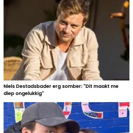
Niels Destadsbader erg somber: "Dit maakt me
diep ongelukkig"