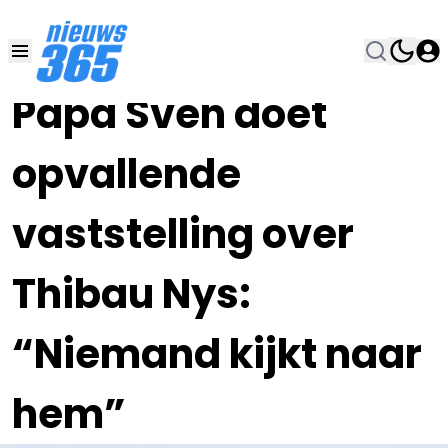
27 NOV 2023, 10:45
•
Papa Sven doet
opvallende
vaststelling over
Thibau Nys:
“Niemand kijkt naar
hem”