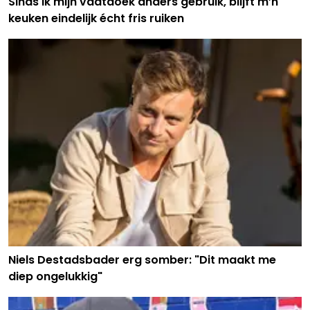
Sinds ik mijn vaatdoek anders gebruik, blijft m’n
keuken eindelijk écht fris ruiken
Niels Destadsbader erg somber: "Dit maakt me
diep ongelukkig"