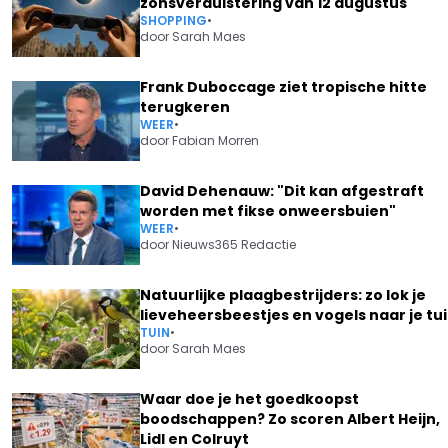
zonsverduistering van 12 augustus
SHOPPING
•
door
Sarah Maes
Frank Duboccage ziet tropische hitte
terugkeren
WEER
•
door
Fabian Morren
David Dehenauw: "Dit kan afgestraft
worden met fikse onweersbuien"
WEER
•
door
Nieuws365 Redactie
Natuurlijke plaagbestrijders: zo lok je
lieveheersbeestjes en vogels naar je tu
TUIN
•
door
Sarah Maes
Waar doe je het goedkoopst
boodschappen? Zo scoren Albert Heijn,
Lidl en Colruyt