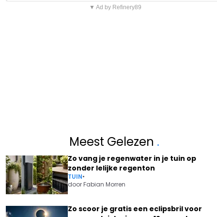
▼ Ad by Refinery89
Meest Gelezen
.
Zo vang je regenwater in je tuin op
zonder lelijke regenton
TUIN
•
door
Fabian Morren
Zo scoor je gratis een eclipsbril voor