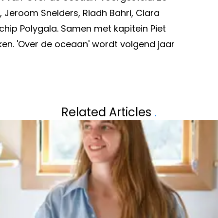
, Jeroom Snelders, Riadh Bahri, Clara
chip Polygala. Samen met kapitein Piet
ken. 'Over de oceaan' wordt volgend jaar
Volgend artikel
IN VAL DI SOLE
TIM DECLERQ MO
Related Articles
.
NEMEN: “PROFIC