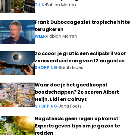
TUIN
•
Fabian Morren
Frank Duboccage ziet tropische hitte
terugkeren
WEER
•
Fabian Morren
Zo scoor je gratis een eclipsbril voor
zonsverduistering van 12 augustus
SHOPPING
•
Sarah Maes
Waar doe je het goedkoopst
boodschappen? Zo scoren Albert
Heijn, Lidl en Colruyt
SHOPPING
•
Jana Foets
Nog steeds geen regen op komst:
Experts geven tips om je gazon te
redden