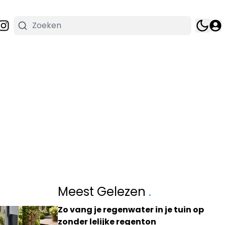
Meest Gelezen
.
Zo vang je regenwater in je tuin op
zonder lelijke regenton