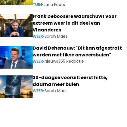
TUIN
•
Jana Foets
Frank Deboosere waarschuwt voor
extreem weer in dit deel van
Vlaanderen
WEER
•
Sarah Maes
David Dehenauw: "Dit kan afgestraft
worden met fikse onweersbuien"
WEER
•
Nieuws365 Redactie
30-daagse vooruit: eerst hitte,
daarna meer buien
WEER
•
Sarah Maes