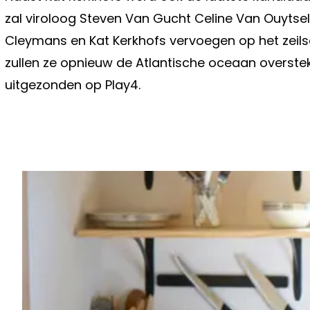
zal viroloog Steven Van Gucht Celine Van Ouytsel
Cleymans en Kat Kerkhofs vervoegen op het zeils
zullen ze opnieuw de Atlantische oceaan overste
uitgezonden op Play4.
Vorig artikel
MICHAEL VANTHOURENHOUT DEELT 
HEUGLIJK NIEUWS