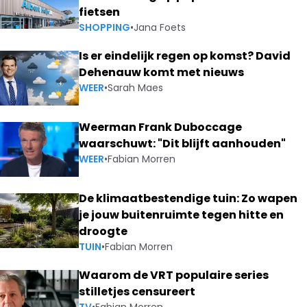
fietsen
SHOPPING
•
Jana Foets
Is er eindelijk regen op komst? David
Dehenauw komt met nieuws
WEER
•
Sarah Maes
Weerman Frank Duboccage
waarschuwt: "Dit blijft aanhouden"
WEER
•
Fabian Morren
De klimaatbestendige tuin: Zo wapen
je jouw buitenruimte tegen hitte en
droogte
TUIN
•
Fabian Morren
Waarom de VRT populaire series
stilletjes censureert