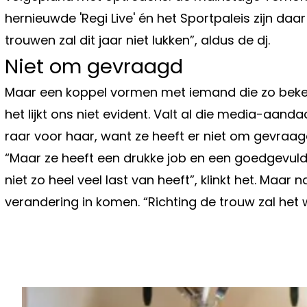
hernieuwde 'Regi Live' én het Sportpaleis zijn da
trouwen zal dit jaar niet lukken”, aldus de dj.
Niet om gevraagd
Maar een koppel vormen met iemand die zo bekend
het lijkt ons niet evident. Valt al die media-aanda
raar voor haar, want ze heeft er niet om gevraagd
“Maar ze heeft een drukke job en een goedgevuld 
niet zo heel veel last van heeft”, klinkt het. Maar 
verandering in komen. “Richting de trouw zal het 
Vorig artikel
SUZAN EN FREEK MAKEN INDRUK M
FOTO'S VAN HUN ROADTRIP IN DE VS