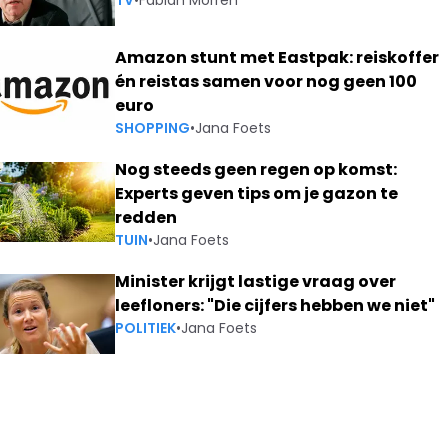
TV
•
Fabian Morren
Amazon stunt met Eastpak: reiskoffer
én reistas samen voor nog geen 100
euro
SHOPPING
•
Jana Foets
Nog steeds geen regen op komst:
Experts geven tips om je gazon te
redden
TUIN
•
Jana Foets
Minister krijgt lastige vraag over
leefloners: "Die cijfers hebben we niet"
POLITIEK
•
Jana Foets