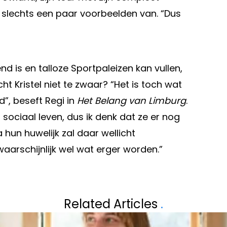
ar slechts een paar voorbeelden van. “Dus
 is en talloze Sportpaleizen kan vullen,
cht Kristel niet te zwaar? “Het is toch wat
”, beseft Regi in
Het Belang van Limburg
.
sociaal leven, dus ik denk dat ze er nog
na hun huwelijk zal daar wellicht
waarschijnlijk wel wat erger worden.”
Volgend artikel
ET KNAPPE
LOREDANA DE A
Related Articles
.
: "LEUK!"
BEKEND: “TUMO