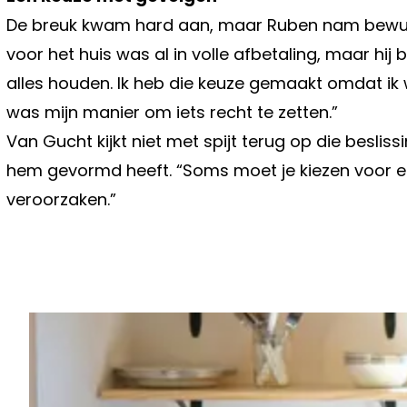
De breuk kwam hard aan, maar Ruben nam bewust
voor het huis was al in volle afbetaling, maar hij b
alles houden. Ik heb die keuze gemaakt omdat ik w
was mijn manier om iets recht te zetten.”
Van Gucht kijkt niet met spijt terug op die besli
hem gevormd heeft. “Soms moet je kiezen voor eerl
veroorzaken.”
Vorig artikel
DEZE KLEINE FOUT ZORGT VOOR DE
AFKEURINGEN BIJ DE AUTOKEURIN