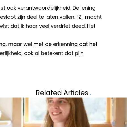
 ook verantwoordelijkheid. De lening
esloot zijn deel te laten vallen. “Zij mocht
ist dat ik haar veel verdriet deed. Het
ssing, maar wel met de erkenning dat het
ijkheid, ook al betekent dat pijn
Volgend artikel
 MEESTE
GROOTVADER EN
Related Articles
.
G
IN RIVIER: TWEE