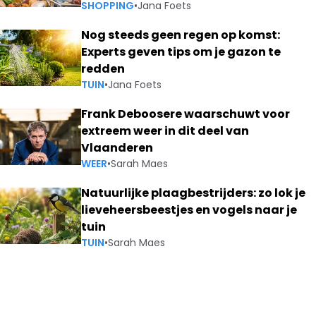
SHOPPING
•
Jana Foets
Nog steeds geen regen op komst:
Experts geven tips om je gazon te
redden
TUIN
•
Jana Foets
Frank Deboosere waarschuwt voor
extreem weer in dit deel van
Vlaanderen
WEER
•
Sarah Maes
Natuurlijke plaagbestrijders: zo lok je
lieveheersbeestjes en vogels naar je
tuin
TUIN
•
Sarah Maes