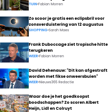
TUIN
•
Fabian Morren
Zo scoor je gratis een eclipsbril voor
zonsverduistering van 12 augustus
SHOPPING
•
Sarah Maes
Frank Duboccage ziet tropische hitte
terugkeren
WEER
•
Fabian Morren
David Dehenauw: "Dit kan afgestraft
worden met fikse onweersbuien"
WEER
•
Nieuws365 Redactie
Waar doe je het goedkoopst
boodschappen? Zo scoren Albert
Heijn, Lidl en Colruyt