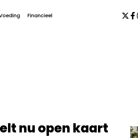
Voeding
Financieel
lt nu open kaart