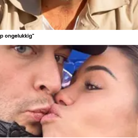
p ongelukkig"