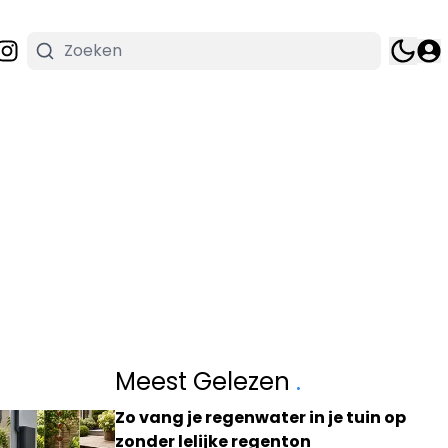
Meest Gelezen
.
Zo vang je regenwater in je tuin op
zonder lelijke regenton