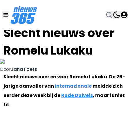
09 OKT 2019, 11:00
•
Slecht nieuws over
Romelu Lukaku
Jana Foets
Door
Slecht nieuws over en voor Romelu Lukaku. De 26-
jarige aanvaller van
Internazionale
meldde zich
eerder deze week bij de
Rode Duivels
, maar is niet
fit.