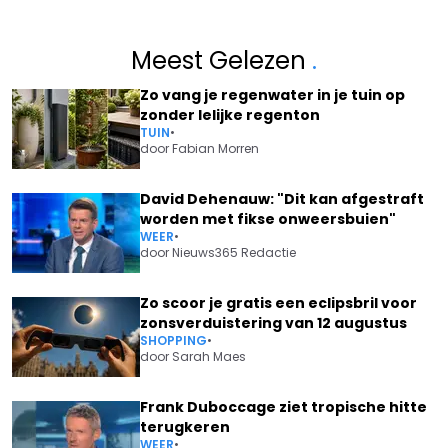
Meest Gelezen
.
Zo vang je regenwater in je tuin op
zonder lelijke regenton
TUIN
•
door
Fabian Morren
David Dehenauw: "Dit kan afgestraft
worden met fikse onweersbuien"
WEER
•
door
Nieuws365 Redactie
Zo scoor je gratis een eclipsbril voor
zonsverduistering van 12 augustus
SHOPPING
•
door
Sarah Maes
Frank Duboccage ziet tropische hitte
terugkeren
WEER
•