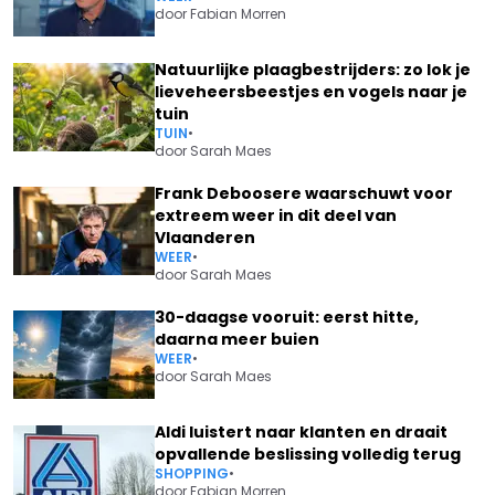
door
Fabian Morren
Natuurlijke plaagbestrijders: zo lok je
lieveheersbeestjes en vogels naar je
tuin
TUIN
•
door
Sarah Maes
Frank Deboosere waarschuwt voor
extreem weer in dit deel van
Vlaanderen
WEER
•
door
Sarah Maes
30-daagse vooruit: eerst hitte,
daarna meer buien
WEER
•
door
Sarah Maes
Aldi luistert naar klanten en draait
opvallende beslissing volledig terug
SHOPPING
•
door
Fabian Morren