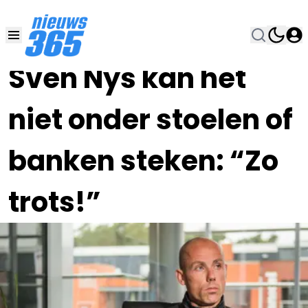
18 DEC 2023, 20:45
•
Sven Nys kan het
niet onder stoelen of
banken steken: “Zo
trots!”