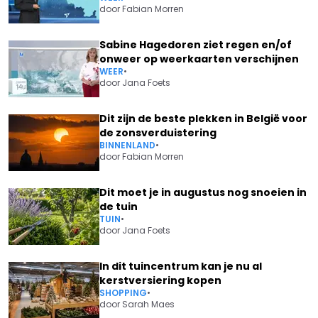
door
Fabian Morren
Sabine Hagedoren ziet regen en/of
onweer op weerkaarten verschijnen
WEER
•
door
Jana Foets
Dit zijn de beste plekken in België voor
de zonsverduistering
BINNENLAND
•
door
Fabian Morren
Dit moet je in augustus nog snoeien in
de tuin
TUIN
•
door
Jana Foets
In dit tuincentrum kan je nu al
kerstversiering kopen
SHOPPING
•
door
Sarah Maes