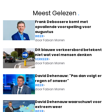
Meest Gelezen
.
Frank Deboosere komt met
opvallende voorspelling voor
augustus
WEER
•
door
Fabian Morren
Dit blauwe verkeersbord betekent
niet wat veel mensen denken
VERKEER
•
door
Fabian Morren
David Dehenauw: "Pas dan volgt er
regen of onweer"
WEER
•
door
Fabian Morren
David Dehenauw waarschuwt voor
extreem weer
WEER
•