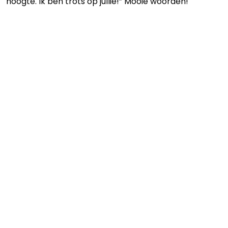
hoogte. Ik ben trots op jullie!” Mooie woorden!