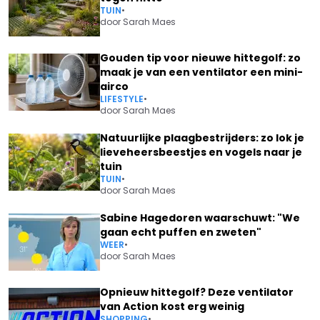
TUIN
•
door
Sarah Maes
Gouden tip voor nieuwe hittegolf: zo
maak je van een ventilator een mini-
airco
LIFESTYLE
•
door
Sarah Maes
Natuurlijke plaagbestrijders: zo lok je
lieveheersbeestjes en vogels naar je
tuin
TUIN
•
door
Sarah Maes
Sabine Hagedoren waarschuwt: "We
gaan echt puffen en zweten"
WEER
•
door
Sarah Maes
Opnieuw hittegolf? Deze ventilator
van Action kost erg weinig
SHOPPING
•