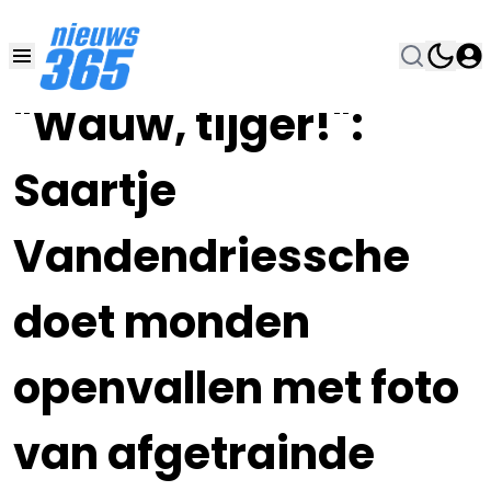
18 DEC 2023, 21:00
•
"Wauw, tijger!":
Saartje
Vandendriessche
doet monden
openvallen met foto
van afgetrainde