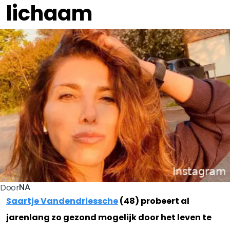
lichaam
NA
Door
Saartje Vandendriessche
(48) probeert al
jarenlang zo gezond mogelijk door het leven te