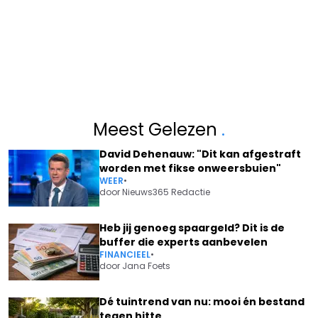
Meest Gelezen
.
David Dehenauw: "Dit kan afgestraft
worden met fikse onweersbuien"
WEER
•
door
Nieuws365 Redactie
Heb jij genoeg spaargeld? Dit is de
buffer die experts aanbevelen
FINANCIEEL
•
door
Jana Foets
Dé tuintrend van nu: mooi én bestand
tegen hitte