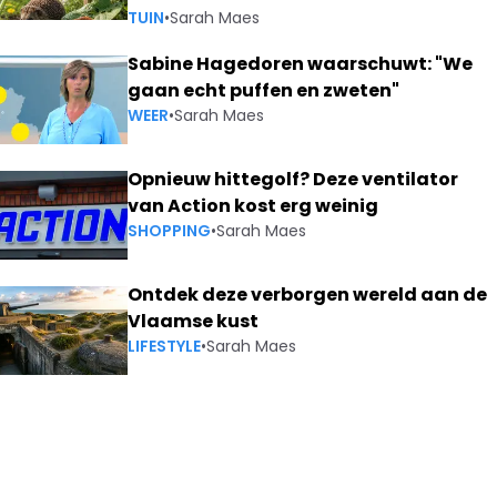
TUIN
•
Sarah Maes
Sabine Hagedoren waarschuwt: "We
gaan echt puffen en zweten"
WEER
•
Sarah Maes
Opnieuw hittegolf? Deze ventilator
van Action kost erg weinig
SHOPPING
•
Sarah Maes
Ontdek deze verborgen wereld aan de
Vlaamse kust
LIFESTYLE
•
Sarah Maes