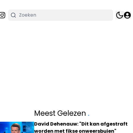
Meest Gelezen
.
David Dehenauw: "Dit kan afgestraft
worden met fikse onweersbuien"