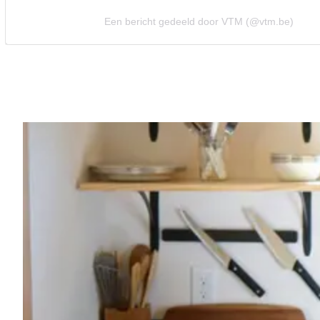
Een bericht gedeeld door VTM (@vtm.be)
Vorig artikel
ZIT MIGUEL WIELS IN THE MASKED 
HOOFDVERDACHTE VERKLAPT PER