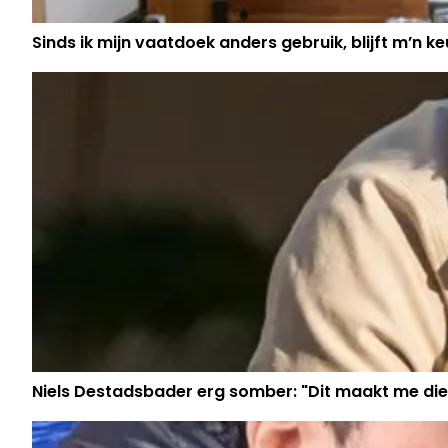
Sinds ik mijn vaatdoek anders gebruik, blijft m’n keu
Niels Destadsbader erg somber: "Dit maakt me die