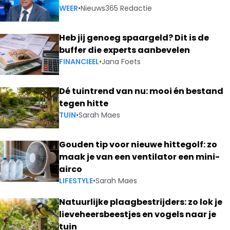
WEER
•
Nieuws365 Redactie
Heb jij genoeg spaargeld? Dit is de
buffer die experts aanbevelen
FINANCIEEL
•
Jana Foets
Dé tuintrend van nu: mooi én bestand
tegen hitte
TUIN
•
Sarah Maes
Gouden tip voor nieuwe hittegolf: zo
maak je van een ventilator een mini-
airco
LIFESTYLE
•
Sarah Maes
Natuurlijke plaagbestrijders: zo lok je
lieveheersbeestjes en vogels naar je
tuin