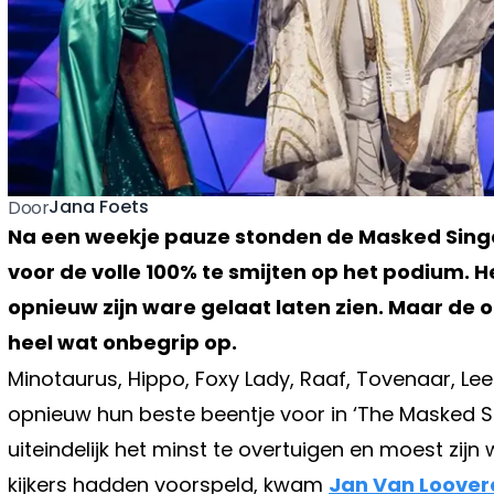
Jana Foets
Door
Na een weekje pauze stonden de Masked Singe
voor de volle 100% te smijten op het podium.
opnieuw zijn ware gelaat laten zien. Maar de
heel wat onbegrip op.
Minotaurus, Hippo, Foxy Lady, Raaf, Tovenaar, 
opnieuw hun beste beentje voor in ‘The Masked Si
uiteindelijk het minst te overtuigen en moest zijn
kijkers hadden voorspeld, kwam
Jan Van Loover