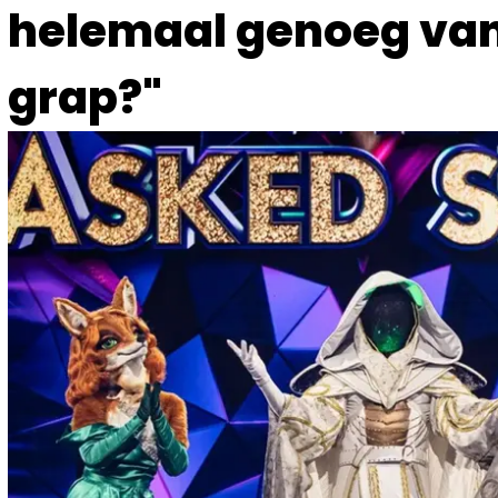
helemaal genoeg van: 
grap?"