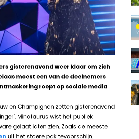
rs gisterenavond weer klaar om zich
 Helaas moest een van de deelnemers
 ontmaskering roept op sociale media
Leeuw en Champignon zetten gisterenavond
nger’. Minotaurus wist het publiek
 ware gelaat laten zien. Zoals de meeste
en
uit het stoere pak tevoorschijn.