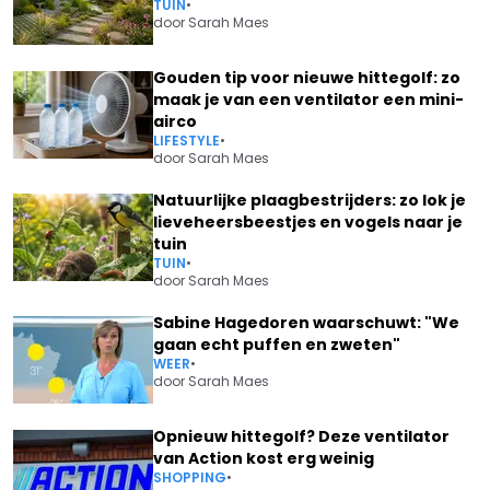
TUIN
•
door
Sarah Maes
Gouden tip voor nieuwe hittegolf: zo
maak je van een ventilator een mini-
airco
LIFESTYLE
•
door
Sarah Maes
Natuurlijke plaagbestrijders: zo lok je
lieveheersbeestjes en vogels naar je
tuin
TUIN
•
door
Sarah Maes
Sabine Hagedoren waarschuwt: "We
gaan echt puffen en zweten"
WEER
•
door
Sarah Maes
Opnieuw hittegolf? Deze ventilator
van Action kost erg weinig
SHOPPING
•