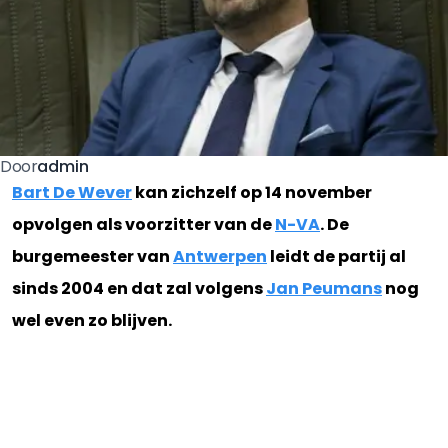
admin
Door
Bart De Wever
kan zichzelf op 14 november
opvolgen als voorzitter van de
N-VA
. De
burgemeester van
Antwerpen
leidt de partij al
sinds 2004 en dat zal volgens
Jan Peumans
nog
wel even zo blijven.