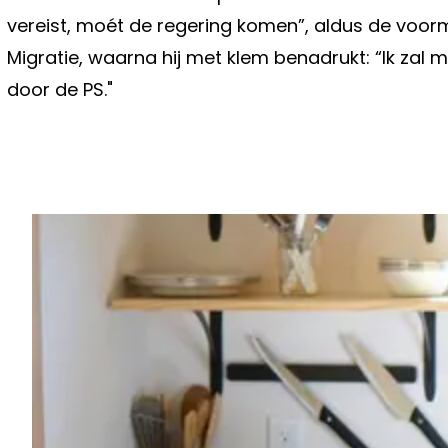
vereist, moét de regering komen”, aldus de voorm
Migratie, waarna hij met klem benadrukt: “Ik zal me
door de PS."
Vorig artikel
BELGISCH ONDERZOEK WIJST UIT: 
MIDDEL WERKT TEGEN HET CORON