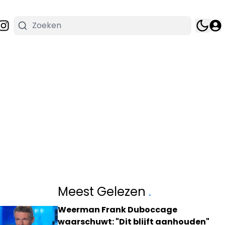
Meest Gelezen
.
Weerman Frank Duboccage
waarschuwt: "Dit blijft aanhouden"