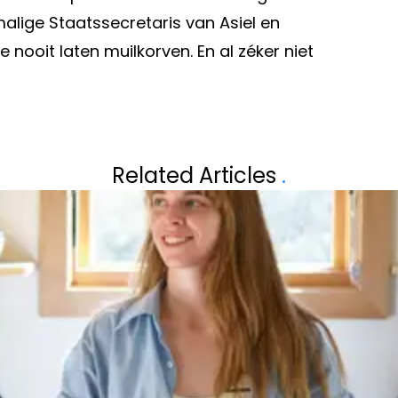
alige Staatssecretaris van Asiel en
 nooit laten muilkorven. En al zéker niet
Volgend artikel
“DIT BESTAAND
‘HANS VANAKEN
Related Articles
.
AVIRUS”
BASISSPELER BIJ