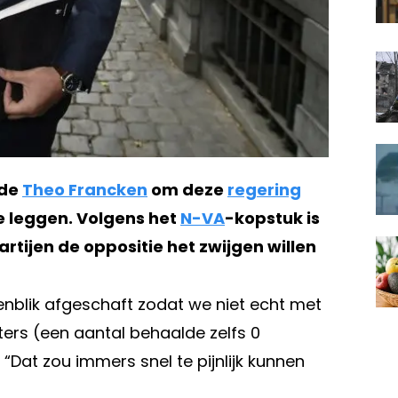
fde
Theo Francken
om deze
regering
e leggen. Volgens het
N-VA
-kopstuk is
rtijen de oppositie het zwijgen willen
nblik afgeschaft zodat we niet echt met
ers (een aantal behaalde zelfs 0
Dat zou immers snel te pijnlijk kunnen