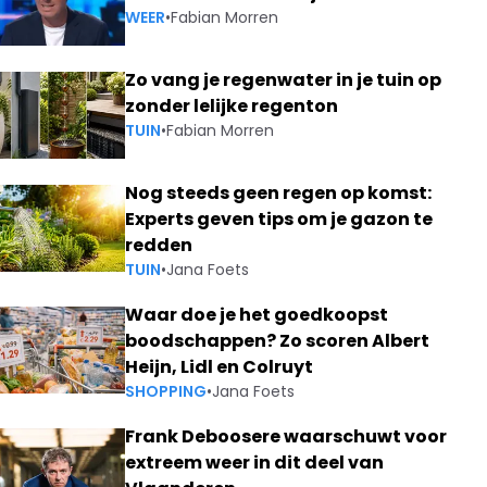
WEER
•
Fabian Morren
Zo vang je regenwater in je tuin op
zonder lelijke regenton
TUIN
•
Fabian Morren
Nog steeds geen regen op komst:
Experts geven tips om je gazon te
redden
TUIN
•
Jana Foets
Waar doe je het goedkoopst
boodschappen? Zo scoren Albert
Heijn, Lidl en Colruyt
SHOPPING
•
Jana Foets
Frank Deboosere waarschuwt voor
extreem weer in dit deel van