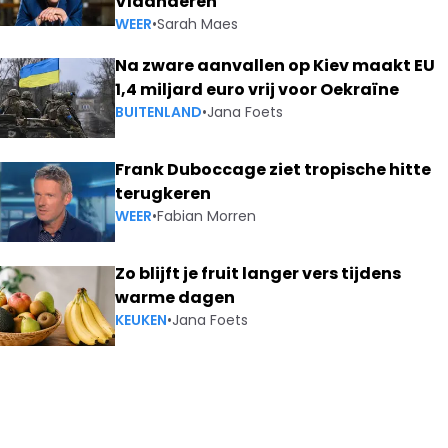
Vlaanderen
WEER
•
Sarah Maes
Na zware aanvallen op Kiev maakt EU
1,4 miljard euro vrij voor Oekraïne
BUITENLAND
•
Jana Foets
Frank Duboccage ziet tropische hitte
terugkeren
WEER
•
Fabian Morren
Zo blijft je fruit langer vers tijdens
warme dagen
KEUKEN
•
Jana Foets