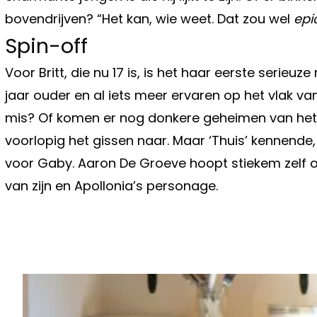
bovendrijven? “Het kan, wie weet. Dat zou wel
epi
Spin-off
Voor Britt, die nu 17 is, is het haar eerste serieu
jaar ouder en al iets meer ervaren op het vlak van
mis? Of komen er nog donkere geheimen van het 
voorlopig het gissen naar. Maar ‘Thuis’ kennende,
voor Gaby. Aaron De Groeve hoopt stiekem zelf o
van zijn en Apollonia’s personage.
Vorig artikel
ACTION KRIJGT ZWARE CONCURREN
WINKEL MET ZEER LAGE PRIJZEN OP