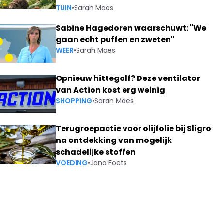
TUIN
•
Sarah Maes
Sabine Hagedoren waarschuwt: "We
gaan echt puffen en zweten"
WEER
•
Sarah Maes
Opnieuw hittegolf? Deze ventilator
van Action kost erg weinig
SHOPPING
•
Sarah Maes
Terugroepactie voor olijfolie bij Sligro
na ontdekking van mogelijk
schadelijke stoffen
VOEDING
•
Jana Foets