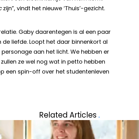
c
zijn”, vindt het nieuwe ‘Thuis’-gezicht.
ze relatie. Gaby daarentegen is al een paar
 de liefde. Loopt het daar binnenkort al
personage aan het licht. We hebben er
 zullen ze wel nog wat in petto hebben
p een spin-off over het studentenleven
Volgend artikel
T: EERSTE
IS AARON BLOM
Related Articles
.
ENT IN BELGIË
KÜRT ROGIERS? '