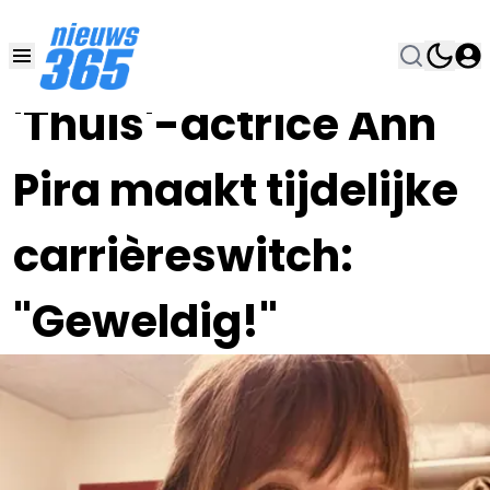
26 NOV 2023, 19:00
•
'Thuis'-actrice Ann
Pira maakt tijdelijke
carrièreswitch:
"Geweldig!"