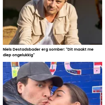
Niels Destadsbader erg somber: "Dit maakt me
diep ongelukkig"