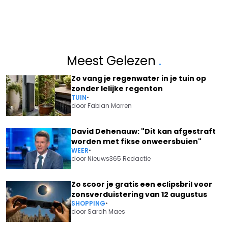
Meest Gelezen
.
Zo vang je regenwater in je tuin op
zonder lelijke regenton
TUIN
•
door
Fabian Morren
David Dehenauw: "Dit kan afgestraft
worden met fikse onweersbuien"
WEER
•
door
Nieuws365 Redactie
Zo scoor je gratis een eclipsbril voor
zonsverduistering van 12 augustus
SHOPPING
•
door
Sarah Maes