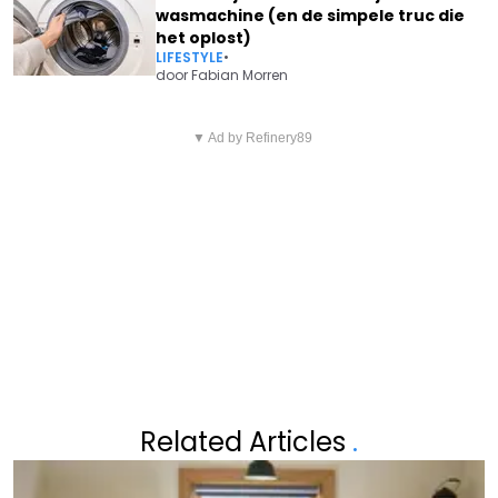
wasmachine (en de simpele truc die
het oplost)
LIFESTYLE
•
door
Fabian Morren
Vorig artikel
Volgend artikel
MATHIEU VAN DER POEL
▼ Ad by Refinery89
JAMES COOKE HEEFT GEEN
VERBAAST FANS NA
GOED NIEUWS TE MELDEN OVER
AANSLEPENDE RUGBLESSURE
ZIJN GEZONDHEID
OVER ZIJN PENSIOEN
Related Articles
.