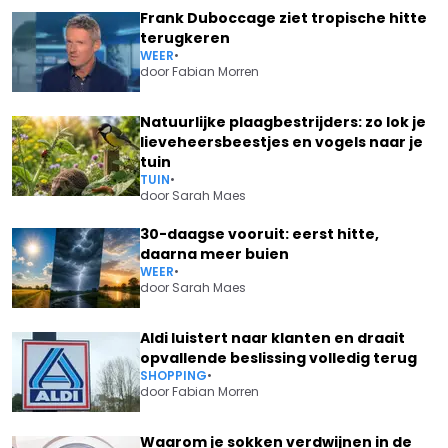
Frank Duboccage ziet tropische hitte
terugkeren
WEER
•
door
Fabian Morren
Natuurlijke plaagbestrijders: zo lok je
lieveheersbeestjes en vogels naar je
tuin
TUIN
•
door
Sarah Maes
30-daagse vooruit: eerst hitte,
daarna meer buien
WEER
•
door
Sarah Maes
Aldi luistert naar klanten en draait
opvallende beslissing volledig terug
SHOPPING
•
door
Fabian Morren
Waarom je sokken verdwijnen in de