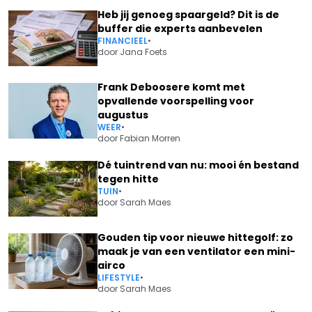
Heb jij genoeg spaargeld? Dit is de
buffer die experts aanbevelen
FINANCIEEL
•
door
Jana Foets
Frank Deboosere komt met
opvallende voorspelling voor
augustus
WEER
•
door
Fabian Morren
Dé tuintrend van nu: mooi én bestand
tegen hitte
TUIN
•
door
Sarah Maes
Gouden tip voor nieuwe hittegolf: zo
maak je van een ventilator een mini-
airco
LIFESTYLE
•
door
Sarah Maes