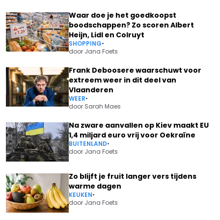
Waar doe je het goedkoopst
boodschappen? Zo scoren Albert
Heijn, Lidl en Colruyt
SHOPPING
•
door
Jana Foets
Frank Deboosere waarschuwt voor
extreem weer in dit deel van
Vlaanderen
WEER
•
door
Sarah Maes
Na zware aanvallen op Kiev maakt EU
1,4 miljard euro vrij voor Oekraïne
BUITENLAND
•
door
Jana Foets
Zo blijft je fruit langer vers tijdens
warme dagen
KEUKEN
•
door
Jana Foets