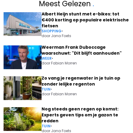
Meest Gelezen
.
Albert Heijn stunt met e-bikes: tot
€400 korting op populaire elektrische
fietsen
SHOPPING
•
door
Jana Foets
Weerman Frank Duboccage
waarschuwt: "Dit blijft aanhouden"
WEER
•
door
Fabian Morren
Zo vang je regenwater in je tuin op
zonder lelijke regenton
TUIN
•
door
Fabian Morren
Nog steeds geen regen op komst:
Experts geven tips om je gazon te
redden
TUIN
•
door
Jana Foets