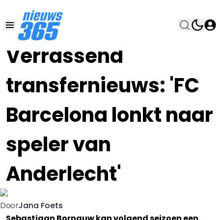
22 JUN 2019, 11:00
•
Verrassend
transfernieuws: 'FC
Barcelona lonkt naar
speler van
Anderlecht'
Jana Foets
Door
Sebastiaan Bornauw kan volgend seizoen een