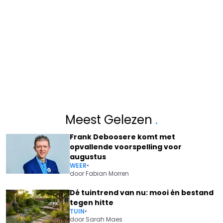
Meest Gelezen
.
Frank Deboosere komt met
opvallende voorspelling voor
augustus
WEER
•
door
Fabian Morren
Dé tuintrend van nu: mooi én bestand
tegen hitte
TUIN
•
door
Sarah Maes