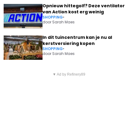
Opnieuw hittegolf? Deze ventilator
van Action kost erg weinig
SHOPPING
•
door
Sarah Maes
In dit tuincentrum kan je nu al
kerstversiering kopen
SHOPPING
•
door
Sarah Maes
Vorig artikel
Volgend artikel
EXIT ANTWERP? 'DEZE CLUB
▼ Ad by Refinery89
WEERMAN DAVID DEHENAUW
GAAT VOL VOOR SINAN BOLAT'
WAARSCHUWT VOOR
HITTEGOLF: "VOORAL DAN
WORDT HET HEEL HEET"