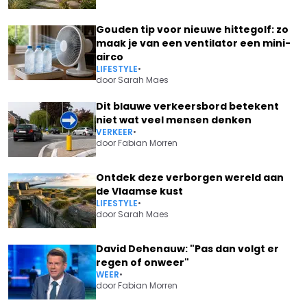
Gouden tip voor nieuwe hittegolf: zo
maak je van een ventilator een mini-
airco
LIFESTYLE
•
door
Sarah Maes
Dit blauwe verkeersbord betekent
niet wat veel mensen denken
VERKEER
•
door
Fabian Morren
Ontdek deze verborgen wereld aan
de Vlaamse kust
LIFESTYLE
•
door
Sarah Maes
David Dehenauw: "Pas dan volgt er
regen of onweer"
WEER
•
door
Fabian Morren