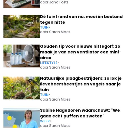
door
Jana Foets
Dé tuintrend van nu: mooi én bestand
tegen hitte
TUIN
•
door
Sarah Maes
Gouden tip voor nieuwe hittegolf: zo
maak je van een ventilator een mini-
airco
LIFESTYLE
•
door
Sarah Maes
Natuurlijke plaagbestrijders: zo lok je
lieveheersbeestjes en vogels naar je
tuin
TUIN
•
door
Sarah Maes
Sabine Hagedoren waarschuwt: "We
gaan echt puffen en zweten"
WEER
•
door
Sarah Maes