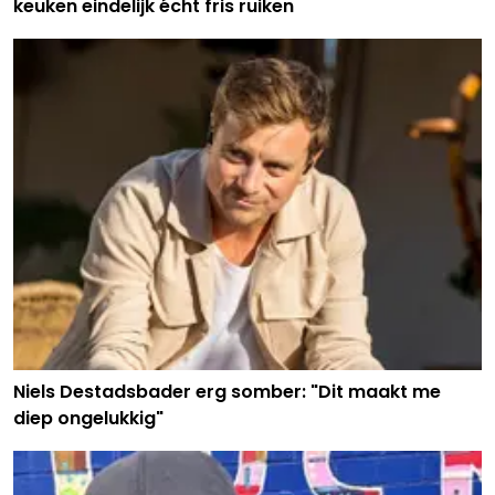
keuken eindelijk écht fris ruiken
Niels Destadsbader erg somber: "Dit maakt me
diep ongelukkig"