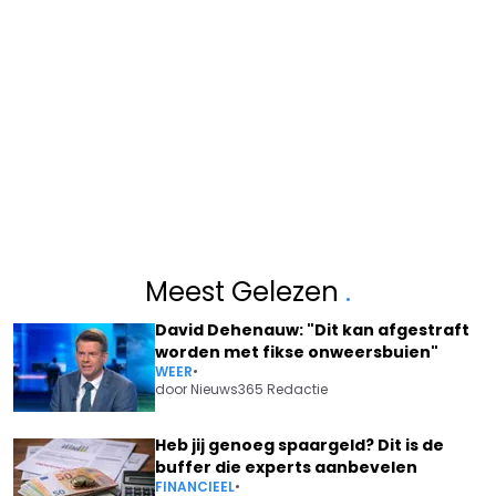
Meest Gelezen
.
David Dehenauw: "Dit kan afgestraft
worden met fikse onweersbuien"
WEER
•
door
Nieuws365 Redactie
Heb jij genoeg spaargeld? Dit is de
buffer die experts aanbevelen
FINANCIEEL
•