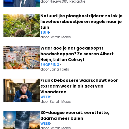
door
Nieuws365 Redactie
Natuurlijke plaagbestrijders: zo lok je
lieveheersbeestjes en vogels naar je
tuin
TUIN
•
door
Sarah Maes
Waar doe je het goedkoopst
boodschappen? Zo scoren Albert
Heijn, Lidl en Colruyt
SHOPPING
•
door
Jana Foets
Frank Deboosere waarschuwt voor
extreem weer in dit deel van
Vlaanderen
WEER
•
door
Sarah Maes
30-daagse vooruit: eerst hitte,
daarna meer buien
WEER
•
door
Sarah Maes