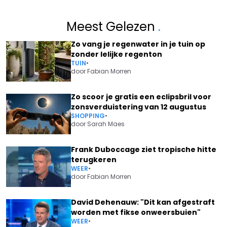
Meest Gelezen
.
Zo vang je regenwater in je tuin op
zonder lelijke regenton
TUIN
•
door
Fabian Morren
Zo scoor je gratis een eclipsbril voor
zonsverduistering van 12 augustus
SHOPPING
•
door
Sarah Maes
Frank Duboccage ziet tropische hitte
terugkeren
WEER
•
door
Fabian Morren
David Dehenauw: "Dit kan afgestraft
worden met fikse onweersbuien"
WEER
•