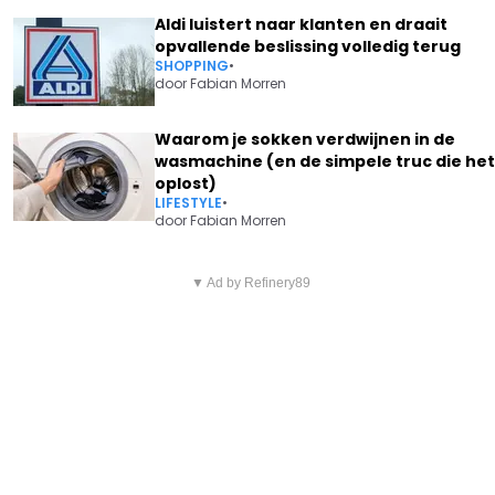
Aldi luistert naar klanten en draait
opvallende beslissing volledig terug
SHOPPING
•
door
Fabian Morren
Waarom je sokken verdwijnen in de
wasmachine (en de simpele truc die het
oplost)
LIFESTYLE
•
door
Fabian Morren
Vorig artikel
Volgend artikel
"KLEINE CASANOVA": ZOONTJE
▼ Ad by Refinery89
MARTINE JONCKHEERE DEELT
VAN ROMINA UIT 'BOER ZKT
HARTVERSCHEURENDE VIDEO
VROUW' VEROVERT HARTEN
IN ZIEKENHUIS: "VEEL SCHRIK"