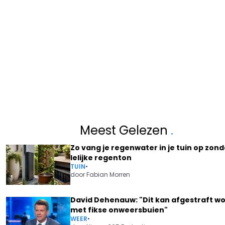
Meest Gelezen
.
Zo vang je regenwater in je tuin op zond
lelijke regenton
TUIN
•
door
Fabian Morren
David Dehenauw: "Dit kan afgestraft w
met fikse onweersbuien"
WEER
•