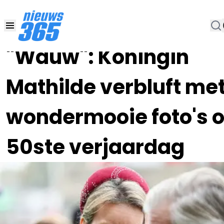
20 JAN 2023, 14:00
•
"Wauw": Koningin
Mathilde verbluft me
wondermooie foto's 
50ste verjaardag