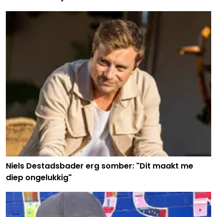
Niels Destadsbader erg somber: "Dit maakt me
diep ongelukkig"