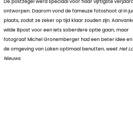
De postzegel werd speciaal voor haar vijftigste verjaar
ontworpen. Daarom vond de fameuze fotoshoot al in ju
plaats, zodat ze zeker op tijd klaar zouden zijn. Aanvanke
wilde Bpost voor een iets soberdere optie gaan, maar
fotograaf Michel Gronemberger had een beter idee en
de omgeving van Laken optimaal benutten, weet
Het L
Nieuws
.