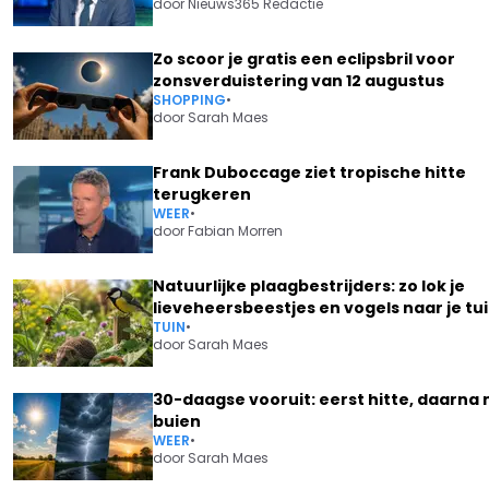
door
Nieuws365 Redactie
Zo scoor je gratis een eclipsbril voor
zonsverduistering van 12 augustus
SHOPPING
•
door
Sarah Maes
Frank Duboccage ziet tropische hitte
terugkeren
WEER
•
door
Fabian Morren
Natuurlijke plaagbestrijders: zo lok je
lieveheersbeestjes en vogels naar je tu
TUIN
•
door
Sarah Maes
30-daagse vooruit: eerst hitte, daarna
buien
WEER
•
door
Sarah Maes