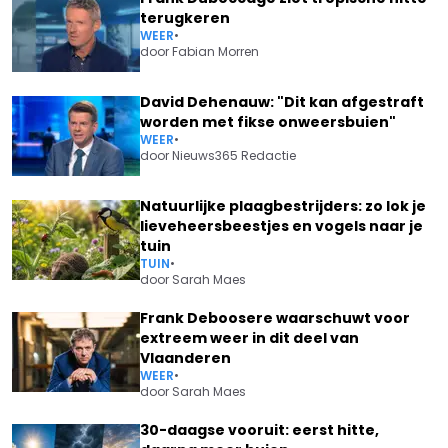
terugkeren
WEER
•
door
Fabian Morren
David Dehenauw: "Dit kan afgestraft
worden met fikse onweersbuien"
WEER
•
door
Nieuws365 Redactie
Natuurlijke plaagbestrijders: zo lok je
lieveheersbeestjes en vogels naar je
tuin
TUIN
•
door
Sarah Maes
Frank Deboosere waarschuwt voor
extreem weer in dit deel van
Vlaanderen
WEER
•
door
Sarah Maes
30-daagse vooruit: eerst hitte,