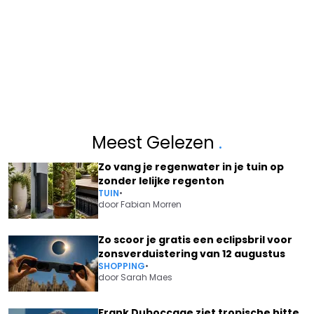
Meest Gelezen
.
Zo vang je regenwater in je tuin op
zonder lelijke regenton
TUIN
•
door
Fabian Morren
Zo scoor je gratis een eclipsbril voor
zonsverduistering van 12 augustus
SHOPPING
•
door
Sarah Maes
Frank Duboccage ziet tropische hitte