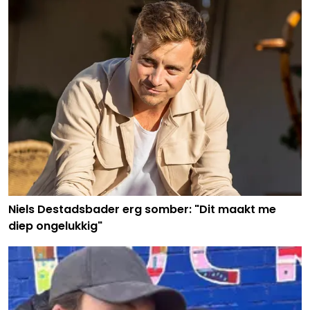
Niels Destadsbader erg somber: "Dit maakt me
diep ongelukkig"