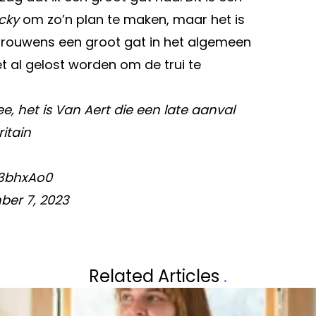
icky
om zo’n plan te maken, maar het is
is trouwens een groot gat in het algemeen
et al gelost worden om de trui te
Nee, het is Van Aert die een late aanval
itain
D3bhxAo0
er 7, 2023
Volgend artikel
E KORTING OP
VERRASSENDE LI
Related Articles
.
TIE VAN HET
KIJKERS DOEN 