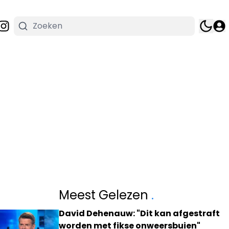
Meest Gelezen
.
David Dehenauw: "Dit kan afgestraft
worden met fikse onweersbuien"