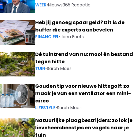
WEER
•
Nieuws365 Redactie
Heb jij genoeg spaargeld? Dit is de
buffer die experts aanbevelen
FINANCIEEL
•
Jana Foets
Dé tuintrend van nu: mooi én bestand
tegen hitte
TUIN
•
Sarah Maes
Gouden tip voor nieuwe hittegolf: zo
maak je van een ventilator een mini-
airco
LIFESTYLE
•
Sarah Maes
Natuurlijke plaagbestrijders: zo lok je
lieveheersbeestjes en vogels naar je
tuin