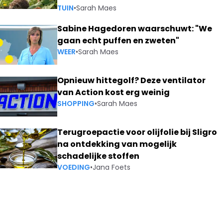
TUIN
•
Sarah Maes
Sabine Hagedoren waarschuwt: "We
gaan echt puffen en zweten"
WEER
•
Sarah Maes
Opnieuw hittegolf? Deze ventilator
van Action kost erg weinig
SHOPPING
•
Sarah Maes
Terugroepactie voor olijfolie bij Sligro
na ontdekking van mogelijk
schadelijke stoffen
VOEDING
•
Jana Foets