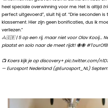
heel speciale overwinning voor me. Het is altijd
tr
perfect uitgevoerd”, sluit hij af. “Drie seconden 
klassement. Hier zijn geen bonificaties, dus ik mo
verliezen.”
🚴🇬🇧 | 5 op een rij, maar niet voor Olav Kooij... 
plaatst en solo naar de meet rijdt! 🐝🐝
#TourOfBr
📺 Koers kijk je op discovery+
pic.twitter.com/n1
— Eurosport Nederland (@Eurosport_NL)
Septemb
Vorig artikel
DELHAIZE KOMT MET VERBLUFFEND
POPULAIR PRODUCT: "STRAFSTE AC
AFGELOPEN JAAR!"