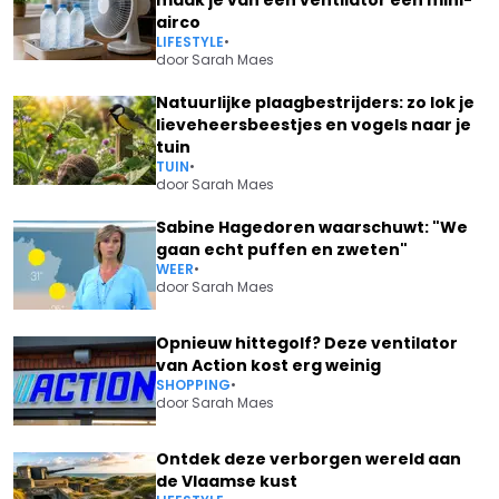
airco
LIFESTYLE
•
door
Sarah Maes
Natuurlijke plaagbestrijders: zo lok je
lieveheersbeestjes en vogels naar je
tuin
TUIN
•
door
Sarah Maes
Sabine Hagedoren waarschuwt: "We
gaan echt puffen en zweten"
WEER
•
door
Sarah Maes
Opnieuw hittegolf? Deze ventilator
van Action kost erg weinig
SHOPPING
•
door
Sarah Maes
Ontdek deze verborgen wereld aan
de Vlaamse kust