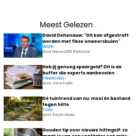
Meest Gelezen
.
David Dehenauw: "Dit kan afgestraft
worden met fikse onweersbuien"
WEER
•
door
Nieuws365 Redactie
Heb jij genoeg spaargeld? Dit is de
buffer die experts aanbevelen
FINANCIEEL
•
door
Jana Foets
Dé tuintrend van nu: mooi én bestand
tegen hitte
TUIN
•
door
Sarah Maes
Gouden tip voor nieuwe hittegolf: zo
maak je van een ventilator een mini-