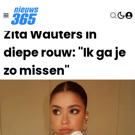
08 NOV 2024, 11:15
•
Zita Wauters in
diepe rouw: "Ik ga je
zo missen"