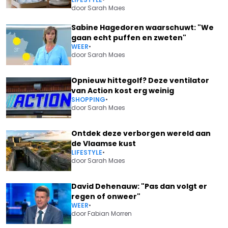
door
Sarah Maes
Sabine Hagedoren waarschuwt: "We
gaan echt puffen en zweten"
WEER
•
door
Sarah Maes
Opnieuw hittegolf? Deze ventilator
van Action kost erg weinig
SHOPPING
•
door
Sarah Maes
Ontdek deze verborgen wereld aan
de Vlaamse kust
LIFESTYLE
•
door
Sarah Maes
David Dehenauw: "Pas dan volgt er
regen of onweer"
WEER
•
door
Fabian Morren