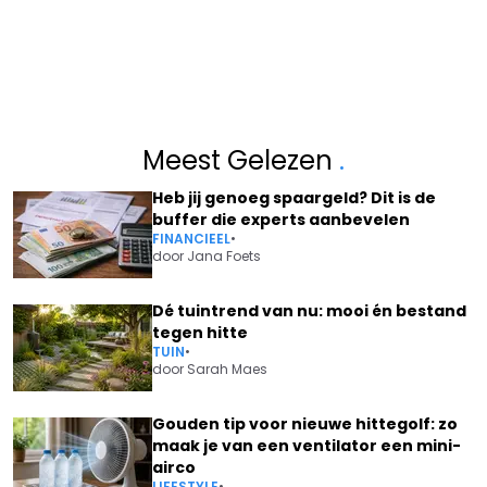
Meest Gelezen
.
Heb jij genoeg spaargeld? Dit is de
buffer die experts aanbevelen
FINANCIEEL
•
door
Jana Foets
Dé tuintrend van nu: mooi én bestand
tegen hitte
TUIN
•
door
Sarah Maes
Gouden tip voor nieuwe hittegolf: zo
maak je van een ventilator een mini-
airco
LIFESTYLE
•