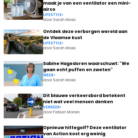
maak je van een ventilator een mini-
airco
LIFESTYLE
•
door
Sarah Maes
Ontdek deze verborgen wereld aan
de Vlaamse kust
LIFESTYLE
•
door
Sarah Maes
Sabine Hagedoren waarschuwt: "We
gaan echt puffen en zweten"
WEER
•
door
Sarah Maes
Dit blauwe verkeersbord betekent
niet wat veel mensen denken
VERKEER
•
door
Fabian Morren
Opnieuw hittegolf? Deze ventilator
van Action kost erg weinig