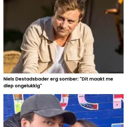
Niels Destadsbader erg somber: "Dit maakt me
diep ongelukkig"