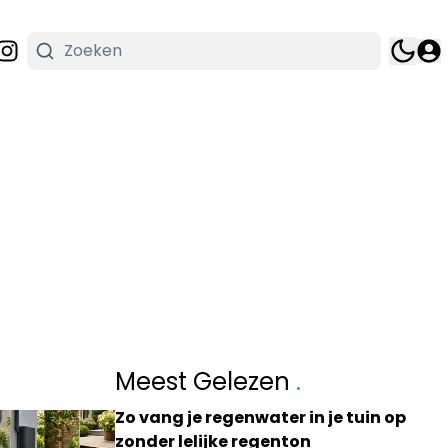
Meest Gelezen
.
Zo vang je regenwater in je tuin op
zonder lelijke regenton