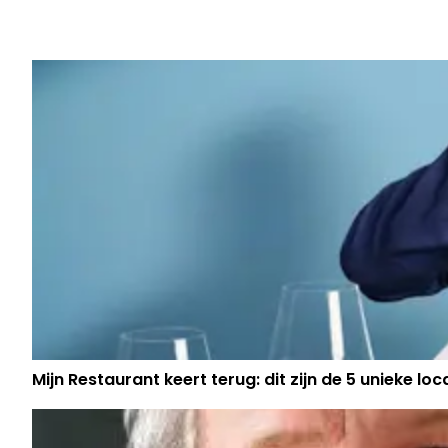
MAN ZIT DAGENLANG VAST IN DE L
WATER EN ETEN
Mijn Restaurant keert terug: dit zijn de 5 unieke loc