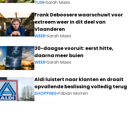
TUIN
•
Sarah Maes
Frank Deboosere waarschuwt voor
extreem weer in dit deel van
Vlaanderen
WEER
•
Sarah Maes
30-daagse vooruit: eerst hitte,
daarna meer buien
WEER
•
Sarah Maes
Aldi luistert naar klanten en draait
opvallende beslissing volledig terug
SHOPPING
•
Fabian Morren