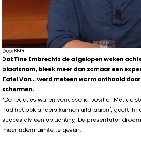
BMR
Door
Dat Tine Embrechts de afgelopen weken acht
plaatsnam, bleek meer dan zomaar een experi
Tafel Van… werd meteen warm onthaald door z
schermen.
“De reacties waren verrassend positief. Met de st
had het ook anders kunnen uitdraaien", geeft Tin
succes als een opluchting. De presentator droo
meer ademruimte te geven.