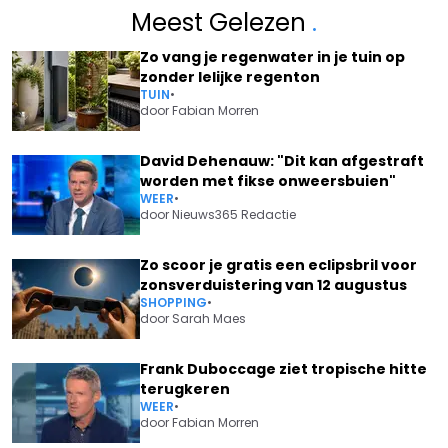
Meest Gelezen
.
Zo vang je regenwater in je tuin op
zonder lelijke regenton
TUIN
•
door
Fabian Morren
David Dehenauw: "Dit kan afgestraft
worden met fikse onweersbuien"
WEER
•
door
Nieuws365 Redactie
Zo scoor je gratis een eclipsbril voor
zonsverduistering van 12 augustus
SHOPPING
•
door
Sarah Maes
Frank Duboccage ziet tropische hitte
terugkeren
WEER
•
door
Fabian Morren