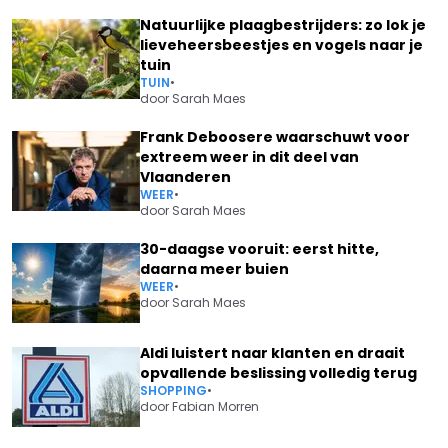
Natuurlijke plaagbestrijders: zo lok je
lieveheersbeestjes en vogels naar je
tuin
TUIN
•
door
Sarah Maes
Frank Deboosere waarschuwt voor
extreem weer in dit deel van
Vlaanderen
WEER
•
door
Sarah Maes
30-daagse vooruit: eerst hitte,
daarna meer buien
WEER
•
door
Sarah Maes
Aldi luistert naar klanten en draait
opvallende beslissing volledig terug
SHOPPING
•
door
Fabian Morren