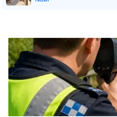
reizen
Vorig artikel
MET EEN ‘ILLEGALENPOLITIE’ EN GE
CENTRUM IN OOSTENDE KIEST VLA
VOLOP VOOR DE AMERIKAANSE A