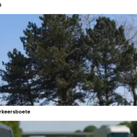
ë
erkeersboete