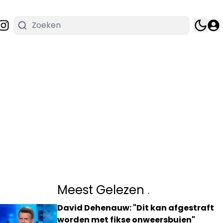
Meest Gelezen
.
David Dehenauw: "Dit kan afgestraft
worden met fikse onweersbuien"