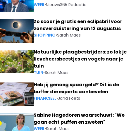
WEER
•
Nieuws365 Redactie
Zo scoor je gratis een eclipsbril voor
zonsverduistering van 12 augustus
SHOPPING
•
Sarah Maes
Natuurlijke plaagbestrijders: zo lok je
lieveheersbeestjes en vogels naar je
tuin
TUIN
•
Sarah Maes
Heb jij genoeg spaargeld? Dit is de
buffer die experts aanbevelen
FINANCIEEL
•
Jana Foets
Sabine Hagedoren waarschuwt: "We
gaan echt puffen en zweten"
WEER
•
Sarah Maes