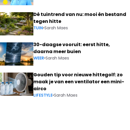
Dé tuintrend van nu: mooi én bestand
tegen hitte
TUIN
•
Sarah Maes
30-daagse vooruit: eerst hitte,
daarna meer buien
WEER
•
Sarah Maes
Gouden tip voor nieuwe hittegolf: zo
maak je van een ventilator een mini-
airco
LIFESTYLE
•
Sarah Maes