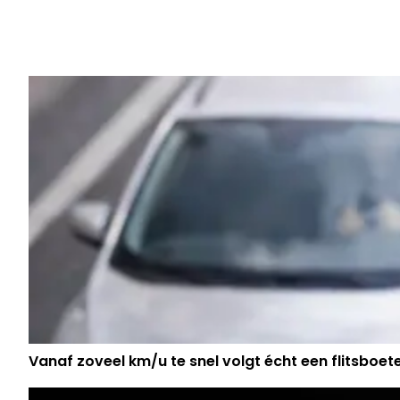
Vorig artikel
MISSEN HONDEN EN KATTEN HUN B
DE VAKANTIE? HET ANTWOORD VE
Vanaf zoveel km/u te snel volgt écht een flitsboet