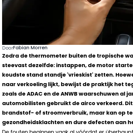
Fabian Morren
Door
Zodra de thermometer buiten de tropische waar
steevast dezelfde: instappen, de motor starte
koudste stand standje 'vrieskist' zetten. Hoew
naar verkoeling lijkt, bewijst de praktijk het 
zoals de ADAC en de ANWB waarschuwen al jar
automobilisten gebruikt de airco verkeerd. Dit
brandstof- of stroomverbruik, maar kan op te
gezondheidsklachten en dure defecten aan he
De fouten beginnen vaak al vóórdat er überhaupt