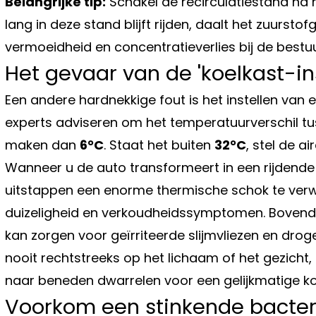
Belangrijke tip:
Schakel de recirculatiestand na m
lang in deze stand blijft rijden, daalt het zuurstof
vermoeidheid en concentratieverlies bij de bestu
Het gevaar van de 'koelkast-ins
Een andere hardnekkige fout is het instellen van
experts adviseren om het temperatuurverschil tus
maken dan
6°C
. Staat het buiten
32°C
, stel de a
Wanneer u de auto transformeert in een rijdende ko
uitstappen een enorme thermische schok te verwer
duizeligheid en verkoudheidssymptomen. Bovendie
kan zorgen voor geïrriteerde slijmvliezen en dr
nooit rechtstreeks op het lichaam of het gezicht,
naar beneden dwarrelen voor een gelijkmatige koel
Voorkom een stinkende bacte