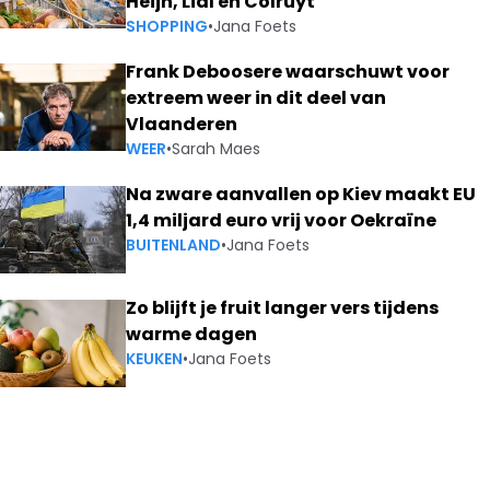
Heijn, Lidl en Colruyt
SHOPPING
•
Jana Foets
Frank Deboosere waarschuwt voor
extreem weer in dit deel van
Vlaanderen
WEER
•
Sarah Maes
Na zware aanvallen op Kiev maakt EU
1,4 miljard euro vrij voor Oekraïne
BUITENLAND
•
Jana Foets
Zo blijft je fruit langer vers tijdens
warme dagen
KEUKEN
•
Jana Foets