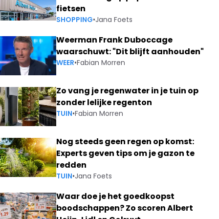
fietsen
SHOPPING
•
Jana Foets
Weerman Frank Duboccage
waarschuwt: "Dit blijft aanhouden"
WEER
•
Fabian Morren
Zo vang je regenwater in je tuin op
zonder lelijke regenton
TUIN
•
Fabian Morren
Nog steeds geen regen op komst:
Experts geven tips om je gazon te
redden
TUIN
•
Jana Foets
Waar doe je het goedkoopst
boodschappen? Zo scoren Albert