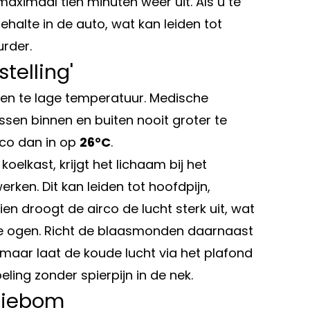
aximaal tien minuten weer uit. Als u te
gehalte in de auto, wat kan leiden tot
urder.
telling'
 een te lage temperatuur. Medische
sen binnen en buiten nooit groter te
irco dan in op
26°C
.
elkast, krijgt het lichaam bij het
ken. Dit kan leiden tot hoofdpijn,
n droogt de airco de lucht sterk uit, wat
oge ogen. Richt de blaasmonden daarnaast
 maar laat de koude lucht via het plafond
ing zonder spierpijn in de nek.
riebom