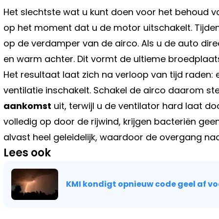
Het slechtste wat u kunt doen voor het behoud va
op het moment dat u de motor uitschakelt. Tijde
op de verdamper van de airco. Als u de auto direc
en warm achter. Dit vormt de ultieme broedplaat
Het resultaat laat zich na verloop van tijd raden
ventilatie inschakelt. Schakel de airco daarom s
aankomst
uit, terwijl u de ventilator hard laat
volledig op door de rijwind, krijgen bacteriën ge
alvast heel geleidelijk, waardoor de overgang naa
Lees ook
KMI kondigt opnieuw code geel af v