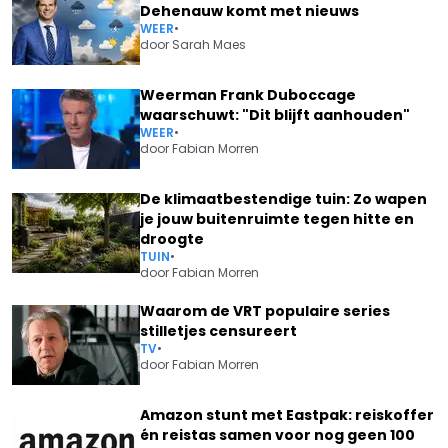
Dehenauw komt met nieuws
WEER
•
door
Sarah Maes
Weerman Frank Duboccage
waarschuwt: "Dit blijft aanhouden"
WEER
•
door
Fabian Morren
De klimaatbestendige tuin: Zo wapen
je jouw buitenruimte tegen hitte en
droogte
TUIN
•
door
Fabian Morren
Waarom de VRT populaire series
stilletjes censureert
TV
•
door
Fabian Morren
Amazon stunt met Eastpak: reiskoffer
én reistas samen voor nog geen 100