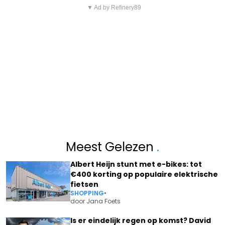
▼ Ad by Refinery89
Meest Gelezen
.
Albert Heijn stunt met e-bikes: tot
€400 korting op populaire elektrische
fietsen
SHOPPING
•
door
Jana Foets
Is er eindelijk regen op komst? David