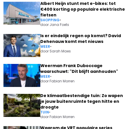
Albert Heijn stunt met e-bikes: tot
€400 korting op populaire elektrische
fietsen
SHOPPING
•
door
Jana Foets
Is er eindelijk regen op komst? David
Dehenauw komt met nieuws
WEER
•
door
Sarah Maes
Weerman Frank Duboccage
waarschuwt: "Dit blijft aanhouden"
WEER
•
door
Fabian Morren
De klimaatbestendige tuin: Zo wapen
je jouw buitenruimte tegen hitte en
droogte
TUIN
•
door
Fabian Morren
Waarom de VRT populaire series