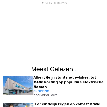
▼ Ad by Refinery89
Meest Gelezen
.
Albert Heijn stunt met e-bikes: tot
€400 korting op populaire elektrische
fietsen
SHOPPING
•
door
Jana Foets
Is er eindelijk regen op komst? David