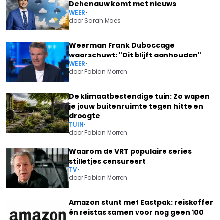
Dehenauw komt met nieuws
WEER
•
door
Sarah Maes
Weerman Frank Duboccage
waarschuwt: "Dit blijft aanhouden"
WEER
•
door
Fabian Morren
De klimaatbestendige tuin: Zo wapen
je jouw buitenruimte tegen hitte en
droogte
TUIN
•
door
Fabian Morren
Waarom de VRT populaire series
stilletjes censureert
TV
•
door
Fabian Morren
Amazon stunt met Eastpak: reiskoffer
én reistas samen voor nog geen 100