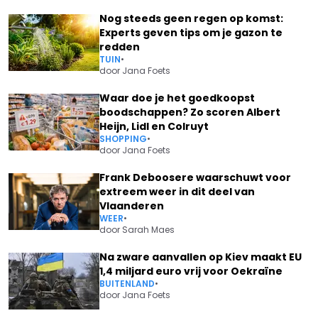
Nog steeds geen regen op komst:
Experts geven tips om je gazon te
redden
TUIN
•
door
Jana Foets
Waar doe je het goedkoopst
boodschappen? Zo scoren Albert
Heijn, Lidl en Colruyt
SHOPPING
•
door
Jana Foets
Frank Deboosere waarschuwt voor
extreem weer in dit deel van
Vlaanderen
WEER
•
door
Sarah Maes
Na zware aanvallen op Kiev maakt EU
1,4 miljard euro vrij voor Oekraïne
BUITENLAND
•
door
Jana Foets