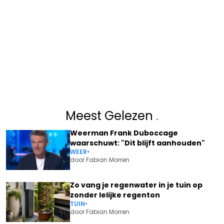
Meest Gelezen
.
Weerman Frank Duboccage
waarschuwt: "Dit blijft aanhouden"
WEER
•
door
Fabian Morren
Zo vang je regenwater in je tuin op
zonder lelijke regenton
TUIN
•
door
Fabian Morren