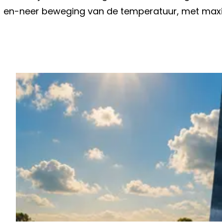
en-neer beweging van de temperatuur, met maxim
Vorig artikel
JILL PEETERS TREKT AAN DE ALARMB
BEZORGD"