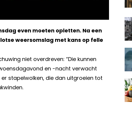
nsdag even moeten opletten. Na een
plotse weersomslag met kans op felle
huwing niet overdreven: “Die kunnen
n die woensdagavond en -nacht verwacht
r stapelwolken, die dan uitgroeien tot
ukwinden.