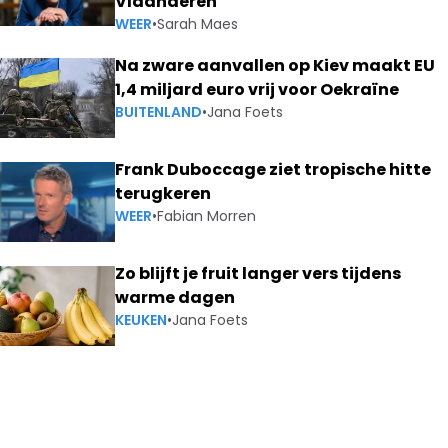
Vlaanderen
WEER
•
Sarah Maes
Na zware aanvallen op Kiev maakt EU
1,4 miljard euro vrij voor Oekraïne
BUITENLAND
•
Jana Foets
Frank Duboccage ziet tropische hitte
terugkeren
WEER
•
Fabian Morren
Zo blijft je fruit langer vers tijdens
warme dagen
KEUKEN
•
Jana Foets