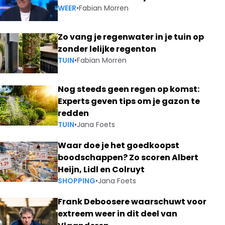
WEER
•
Fabian Morren
Zo vang je regenwater in je tuin op
zonder lelijke regenton
TUIN
•
Fabian Morren
Nog steeds geen regen op komst:
Experts geven tips om je gazon te
redden
TUIN
•
Jana Foets
Waar doe je het goedkoopst
boodschappen? Zo scoren Albert
Heijn, Lidl en Colruyt
SHOPPING
•
Jana Foets
Frank Deboosere waarschuwt voor
extreem weer in dit deel van