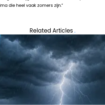
a die heel vaak zomers zijn.”
Volgend artikel
EL: "IK BEN ERG
IN DEZE STAD 
Related Articles
.
GECONTROLEERD