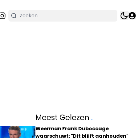
Meest Gelezen
.
Weerman Frank Duboccage
waarschuwt: "Dit blijft aanhouden"