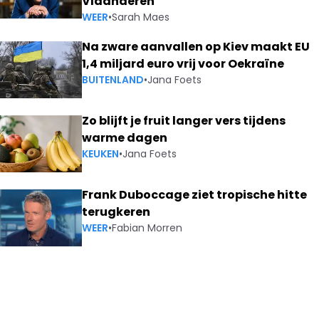
Vlaanderen
WEER
•
Sarah Maes
Na zware aanvallen op Kiev maakt EU
1,4 miljard euro vrij voor Oekraïne
BUITENLAND
•
Jana Foets
Zo blijft je fruit langer vers tijdens
warme dagen
KEUKEN
•
Jana Foets
Frank Duboccage ziet tropische hitte
terugkeren
WEER
•
Fabian Morren