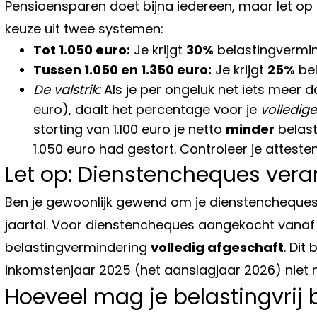
Pensioensparen doet bijna iedereen, maar let op
keuze uit twee systemen:
Tot 1.050 euro:
Je krijgt
30%
belastingvermin
Tussen 1.050 en 1.350 euro:
Je krijgt
25%
bel
De valstrik:
Als je per ongeluk net iets meer da
euro), daalt het percentage voor je
volledige
storting van 1.100 euro je netto
minder
belast
1.050 euro had gestort. Controleer je atteste
Let op: Dienstencheques vera
Ben je gewoonlijk gewend om je dienstencheques
jaartal. Voor dienstencheques aangekocht vanaf 
belastingvermindering
volledig afgeschaft
. Dit
inkomstenjaar 2025 (het aanslagjaar 2026) niet m
Hoeveel mag je belastingvrij 