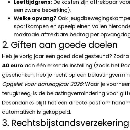
Leeftijdgrens:
De kosten zijn aftrekbaar voo
een zware beperking).
Welke opvang?
Ook jeugdbewegingskampen 
sportkampen en speelpleinen vallen hieronder
maximale aftrekbare bedrag per opvangdag 
2. Giften aan goede doelen
Heb je vorig jaar een goed doel gesteund? Zodra j
40 euro
aan één erkende instelling (zoals het Ro
geschonken, heb je recht op een belastingvermin
Opgelet voor aanslagjaar 2026:
Waar je voorhee
terugkreeg, is de belastingvermindering voor gift
Desondanks blijft het een directe post om handmat
automatisch is gekoppeld.
3. Rechtsbijstandsverzekering