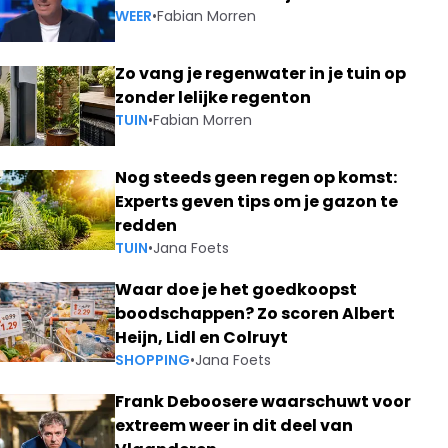
WEER
•
Fabian Morren
Zo vang je regenwater in je tuin op
zonder lelijke regenton
TUIN
•
Fabian Morren
Nog steeds geen regen op komst:
Experts geven tips om je gazon te
redden
TUIN
•
Jana Foets
Waar doe je het goedkoopst
boodschappen? Zo scoren Albert
Heijn, Lidl en Colruyt
SHOPPING
•
Jana Foets
Frank Deboosere waarschuwt voor
extreem weer in dit deel van