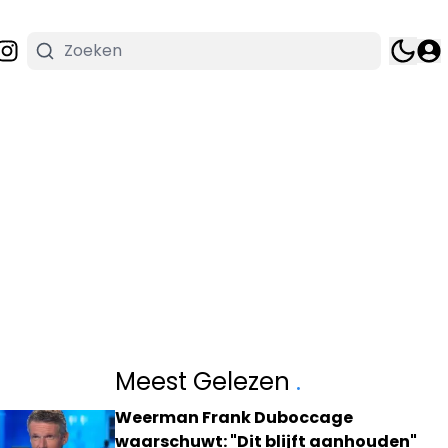
Meest Gelezen
.
Weerman Frank Duboccage
waarschuwt: "Dit blijft aanhouden"