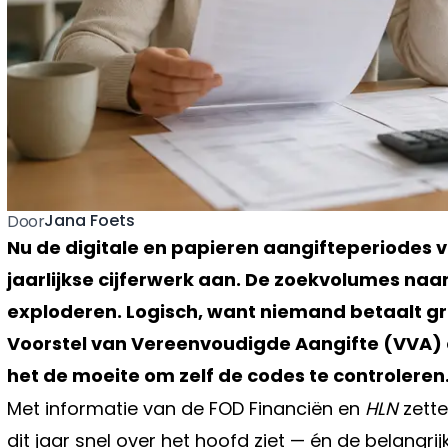
Jana Foets
Door
Nu de digitale en papieren aangifteperiodes v
jaarlijkse cijferwerk aan. De zoekvolumes naar
exploderen. Logisch, want niemand betaalt gra
Voorstel van Vereenvoudigde Aangifte (VVA) al
het de moeite om zelf de codes te controleren
Met informatie van de FOD Financiën en
HLN
zette
dit jaar snel over het hoofd ziet — én de belangrij