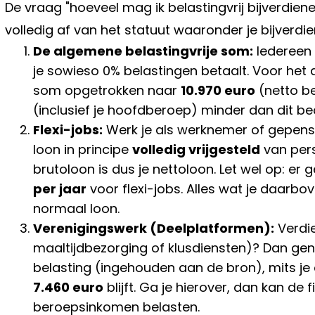
De vraag "hoeveel mag ik belastingvrij bijverdiene
volledig af van het statuut waaronder je bijverdie
De algemene belastingvrije som:
Iedereen 
je sowieso 0% belastingen betaalt. Voor het 
som opgetrokken naar
10.970 euro
(netto be
(inclusief je hoofdberoep) minder dan dit be
Flexi-jobs:
Werk je als werknemer of gepension
loon in principe
volledig vrijgesteld
van pers
brutoloon is dus je nettoloon. Let wel op: er 
per jaar
voor flexi-jobs. Alles wat je daarbo
normaal loon.
Verenigingswerk (Deelplatformen):
Verdie
maaltijdbezorging of klusdiensten)? Dan geni
belasting (ingehouden aan de bron), mits je 
7.460 euro
blijft. Ga je hierover, dan kan de 
beroepsinkomen belasten.