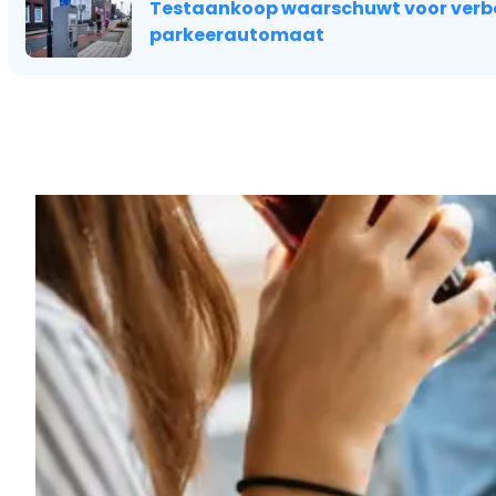
Testaankoop waarschuwt voor verb
parkeerautomaat
Vorig artikel
MEER DAN ALLEEN GOEDKOOP: HET
VERSCHIL TUSSEN ALDI EN LIDL