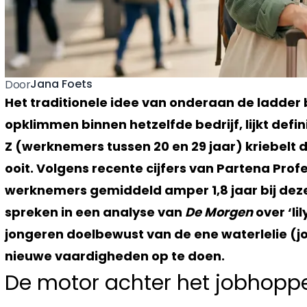
Jana Foets
Door
Het traditionele idee van onderaan de ladde
opklimmen binnen hetzelfde bedrijf, lijkt defini
Z (werknemers tussen 20 en 29 jaar) kriebelt 
ooit. Volgens recente cijfers van Partena Profe
werknemers gemiddeld amper 1,8 jaar bij dez
spreken in een analyse van
De Morgen
over ‘li
jongeren doelbewust van de ene waterlelie (j
nieuwe vaardigheden op te doen.
De motor achter het jobhopp