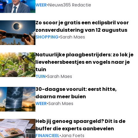
WEER
•
Nieuws365 Redactie
Zo scoor je gratis een eclipsbril voor
zonsverduistering van 12 augustus
SHOPPING
•
Sarah Maes
Natuurlijke plaagbestrijders: zo lok je
lieveheersbeestjes en vogels naar je
tuin
TUIN
•
Sarah Maes
30-daagse vooruit: eerst hitte,
daarna meer buien
WEER
•
Sarah Maes
Heb jij genoeg spaargeld? Dit is de
buffer die experts aanbevelen
FINANCIEEL
•
Jana Foets