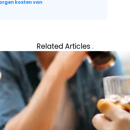
orgen kosten van
Volgend artikel
 ÉCHTE
TRUMP BLAAST 
Related Articles
.
HET LAATSTE MOM