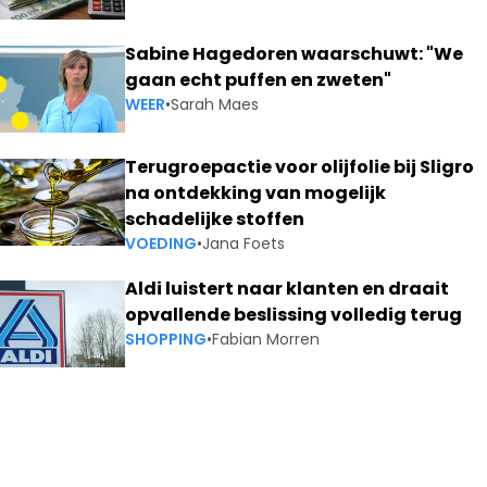
Sabine Hagedoren waarschuwt: "We
gaan echt puffen en zweten"
WEER
•
Sarah Maes
Terugroepactie voor olijfolie bij Sligro
na ontdekking van mogelijk
schadelijke stoffen
VOEDING
•
Jana Foets
Aldi luistert naar klanten en draait
opvallende beslissing volledig terug
SHOPPING
•
Fabian Morren