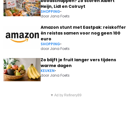
boodschappen? Zo scoren Albert
Heijn, Lidl en Colruyt
SHOPPING
•
door
Jana Foets
Amazon stunt met Eastpak: reiskoffer
én reistas samen voor nog geen 100
euro
SHOPPING
•
door
Jana Foets
Zo blijft je fruit langer vers tijdens
warme dagen
KEUKEN
•
door
Jana Foets
Vorig artikel
Volgend artikel
MENSEN MET DEZE EIGENSCHAP
▼ Ad by Refinery89
POLITIE SLAAT ALARM: ZO
MAKEN MEER KANS OP EEN
GERAAK JE ALLES KWIJT DOOR
BURN-OUT (ZONDER DAT ZE
ÉÉN TELEFOONTJE
HET WETEN)