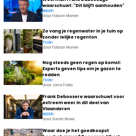
waarschuwt: "Dit blijft aanhouden"
WEER
•
door
Fabian Morren
Zo vang je regenwater in je tuin op
zonder lelijke regenton
TUIN
•
door
Fabian Morren
Nog steeds geen regen op komst:
Experts geven tips om je gazon te
redden
TUIN
•
door
Jana Foets
Frank Deboosere waarschuwt voor
extreem weer in dit deel van
Vlaanderen
WEER
•
door
Sarah Maes
Waar doe je het goedkoopst