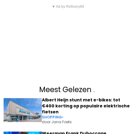
▼ Ad by Refinery89
Meest Gelezen
.
Albert Heijn stunt met e-bikes: tot
€400 korting op populaire elektrische
fietsen
SHOPPING
•
door
Jana Foets
Weerman Frank Duboccage