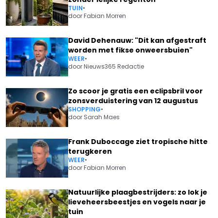
TUIN
•
door
Fabian Morren
David Dehenauw: "Dit kan afgestraft
worden met fikse onweersbuien"
WEER
•
door
Nieuws365 Redactie
Zo scoor je gratis een eclipsbril voor
zonsverduistering van 12 augustus
SHOPPING
•
door
Sarah Maes
Frank Duboccage ziet tropische hitte
terugkeren
WEER
•
door
Fabian Morren
Natuurlijke plaagbestrijders: zo lok je
lieveheersbeestjes en vogels naar je
tuin