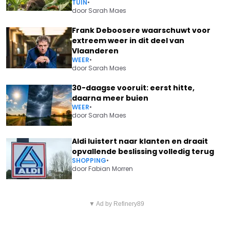
TUIN
•
door
Sarah Maes
Frank Deboosere waarschuwt voor
extreem weer in dit deel van
Vlaanderen
WEER
•
door
Sarah Maes
30-daagse vooruit: eerst hitte,
daarna meer buien
WEER
•
door
Sarah Maes
Aldi luistert naar klanten en draait
opvallende beslissing volledig terug
SHOPPING
•
door
Fabian Morren
Vorig artikel
Volgend artikel
PLOTS TOT 70% KORTING BIJ
▼ Ad by Refinery89
CODE ORANJE: DIT DOET 37
JBC – EN JE KRIJGT NOG MEER