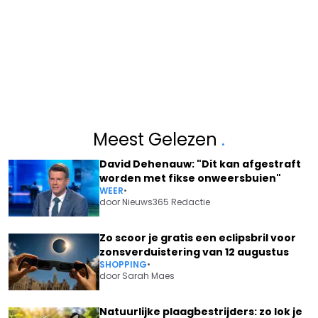
Meest Gelezen
.
David Dehenauw: "Dit kan afgestraft
worden met fikse onweersbuien"
WEER
•
door
Nieuws365 Redactie
Zo scoor je gratis een eclipsbril voor
zonsverduistering van 12 augustus
SHOPPING
•
door
Sarah Maes
Natuurlijke plaagbestrijders: zo lok je