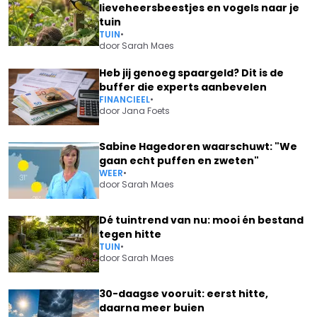
lieveheersbeestjes en vogels naar je
tuin
TUIN
•
door
Sarah Maes
Heb jij genoeg spaargeld? Dit is de
buffer die experts aanbevelen
FINANCIEEL
•
door
Jana Foets
Sabine Hagedoren waarschuwt: "We
gaan echt puffen en zweten"
WEER
•
door
Sarah Maes
Dé tuintrend van nu: mooi én bestand
tegen hitte
TUIN
•
door
Sarah Maes
30-daagse vooruit: eerst hitte,
daarna meer buien