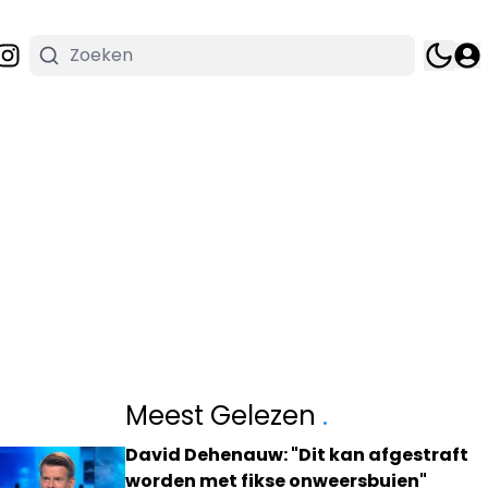
Meest Gelezen
.
David Dehenauw: "Dit kan afgestraft
worden met fikse onweersbuien"