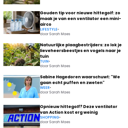
Gouden tip voor nieuwe hittegolf: zo
maak je van een ventilator een mini-
airco
LIFESTYLE
•
door
Sarah Maes
Natuurlijke plaagbestrijders: zo lok je
lieveheersbeestjes en vogels naar je
tuin
TUIN
•
door
Sarah Maes
Sabine Hagedoren waarschuwt: "We
gaan echt puffen en zweten"
WEER
•
door
Sarah Maes
Opnieuw hittegolf? Deze ventilator
van Action kost erg weinig
SHOPPING
•
door
Sarah Maes