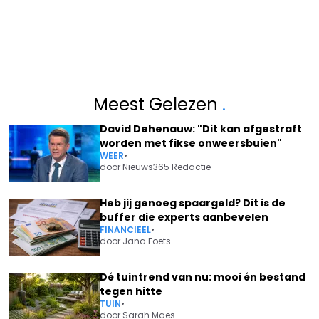
Meest Gelezen
.
David Dehenauw: "Dit kan afgestraft
worden met fikse onweersbuien"
WEER
•
door
Nieuws365 Redactie
Heb jij genoeg spaargeld? Dit is de
buffer die experts aanbevelen
FINANCIEEL
•
door
Jana Foets
Dé tuintrend van nu: mooi én bestand
tegen hitte
TUIN
•
door
Sarah Maes