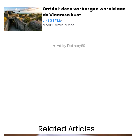
Ontdek deze verborgen wereld aan
de Vlaamse kust
LIFESTYLE
•
door
Sarah Maes
Vorig artikel
Volgend artikel
DAVID DEHENAUW VOORSPELT
▼ Ad by Refinery89
EXPERTS TREKKEN AAN DE
AANHOUDENDE HITTE
ALARMBEL OVER POPULAIR
SPEELGOED: "METEEN
WEGGOOIEN,
KANKERVERWEKKEND"
Related Articles
.