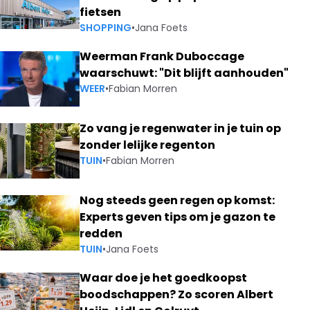
fietsen
SHOPPING
•
Jana Foets
Weerman Frank Duboccage
waarschuwt: "Dit blijft aanhouden"
WEER
•
Fabian Morren
Zo vang je regenwater in je tuin op
zonder lelijke regenton
TUIN
•
Fabian Morren
Nog steeds geen regen op komst:
Experts geven tips om je gazon te
redden
TUIN
•
Jana Foets
Waar doe je het goedkoopst
boodschappen? Zo scoren Albert