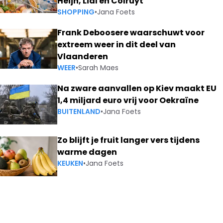
Heijn, Lidl en Colruyt
SHOPPING
•
Jana Foets
Frank Deboosere waarschuwt voor
extreem weer in dit deel van
Vlaanderen
WEER
•
Sarah Maes
Na zware aanvallen op Kiev maakt EU
1,4 miljard euro vrij voor Oekraïne
BUITENLAND
•
Jana Foets
Zo blijft je fruit langer vers tijdens
warme dagen
KEUKEN
•
Jana Foets