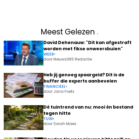
Meest Gelezen
.
David Dehenauw: "Dit kan afgestraft
worden met fikse onweersbuien"
WEER
•
door
Nieuws365 Redactie
Heb jij genoeg spaargeld? Dit is de
buffer die experts aanbevelen
FINANCIEEL
•
door
Jana Foets
Dé tuintrend van nu: mooi én bestand
tegen hitte
TUIN
•
door
Sarah Maes