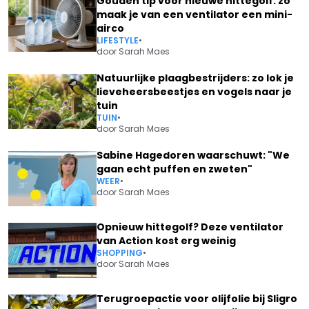
Gouden tip voor nieuwe hittegolf: zo
maak je van een ventilator een mini-
airco
LIFESTYLE
•
door
Sarah Maes
Natuurlijke plaagbestrijders: zo lok je
lieveheersbeestjes en vogels naar je
tuin
TUIN
•
door
Sarah Maes
Sabine Hagedoren waarschuwt: "We
gaan echt puffen en zweten"
WEER
•
door
Sarah Maes
Opnieuw hittegolf? Deze ventilator
van Action kost erg weinig
SHOPPING
•
door
Sarah Maes
Terugroepactie voor olijfolie bij Sligro