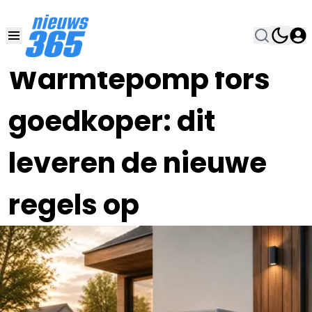
25 MEI , 9:00
•
Warmtepomp fors
goedkoper: dit
leveren de nieuwe
regels op