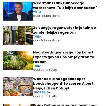
Weerman Frank Duboccage
waarschuwt: "Dit blijft aanhouden"
WEER
•
door
Fabian Morren
Zo vang je regenwater in je tuin op
zonder lelijke regenton
TUIN
•
door
Fabian Morren
Nog steeds geen regen op komst:
Experts geven tips om je gazon te
redden
TUIN
•
door
Jana Foets
Waar doe je het goedkoopst
boodschappen? Zo scoren Albert
Heijn, Lidl en Colruyt
SHOPPING
•
door
Jana Foets
Frank Deboosere waarschuwt voor