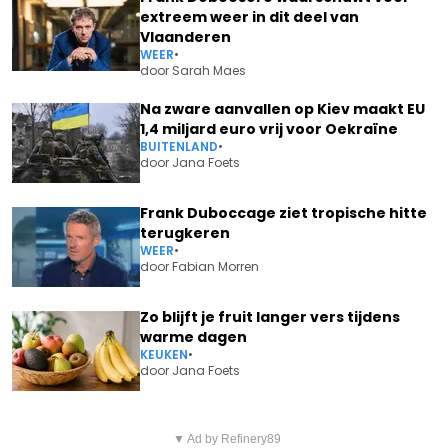
extreem weer in dit deel van
Vlaanderen
WEER
•
door
Sarah Maes
Na zware aanvallen op Kiev maakt EU
1,4 miljard euro vrij voor Oekraïne
BUITENLAND
•
door
Jana Foets
Frank Duboccage ziet tropische hitte
terugkeren
WEER
•
door
Fabian Morren
Zo blijft je fruit langer vers tijdens
warme dagen
KEUKEN
•
door
Jana Foets
Vorig artikel
Volgend artikel
VERHUIZEN VAN BANK LEVERT
▼ Ad by Refinery89