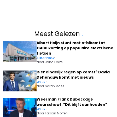
Meest Gelezen
.
Albert Heijn stunt met e-bikes: tot
€400 korting op populaire elektrische
fietsen
SHOPPING
•
door
Jana Foets
Is er eindelijk regen op komst? David
Dehenauw komt met nieuws
WEER
•
door
Sarah Maes
Weerman Frank Duboccage
waarschuwt: "Dit blijft aanhouden"
WEER
•
door
Fabian Morren