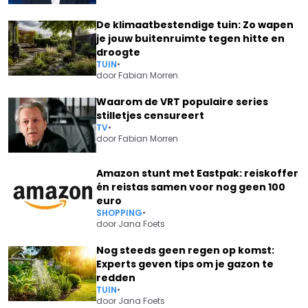
De klimaatbestendige tuin: Zo wapen
je jouw buitenruimte tegen hitte en
droogte
TUIN
•
door
Fabian Morren
Waarom de VRT populaire series
stilletjes censureert
TV
•
door
Fabian Morren
Amazon stunt met Eastpak: reiskoffer
én reistas samen voor nog geen 100
euro
SHOPPING
•
door
Jana Foets
Nog steeds geen regen op komst:
Experts geven tips om je gazon te
redden
TUIN
•
door
Jana Foets