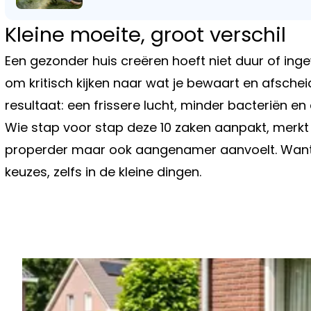
Kleine moeite, groot verschil
Een gezonder huis creëren hoeft niet duur of inge
om kritisch kijken naar wat je bewaart en afschei
resultaat: een frissere lucht, minder bacteriën en
Wie stap voor stap deze 10 zaken aanpakt, merkt a
properder maar ook aangenamer aanvoelt. Want 
keuzes, zelfs in de kleine dingen.
Vorig artikel
DE TRUC WAARDOOR JE TUINMEUB
VOORJAAR NOG ALS NIEUW ZIJN