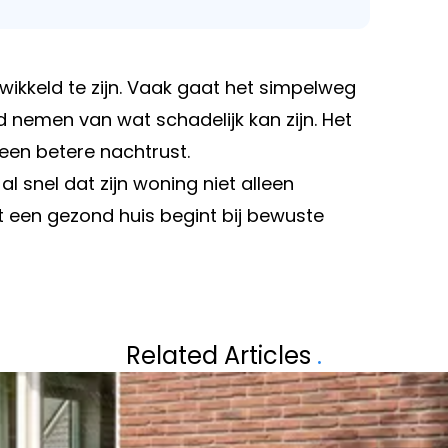
wikkeld te zijn. Vaak gaat het simpelweg
d nemen van wat schadelijk kan zijn. Het
 een betere nachtrust.
l snel dat zijn woning niet alleen
een gezond huis begint bij bewuste
Volgend artikel
ELS VOLGEND
DE REIS-TREND D
Related Articles
.
EN STEEDS POPU
DOEN?