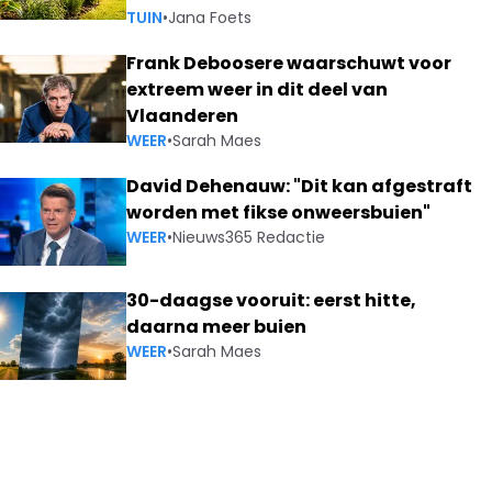
TUIN
•
Jana Foets
Frank Deboosere waarschuwt voor
extreem weer in dit deel van
Vlaanderen
WEER
•
Sarah Maes
David Dehenauw: "Dit kan afgestraft
worden met fikse onweersbuien"
WEER
•
Nieuws365 Redactie
30-daagse vooruit: eerst hitte,
daarna meer buien
WEER
•
Sarah Maes