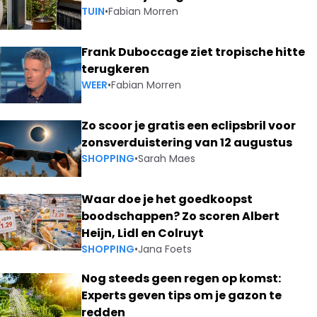
TUIN
•
Fabian Morren
Frank Duboccage ziet tropische hitte
terugkeren
WEER
•
Fabian Morren
Zo scoor je gratis een eclipsbril voor
zonsverduistering van 12 augustus
SHOPPING
•
Sarah Maes
Waar doe je het goedkoopst
boodschappen? Zo scoren Albert
Heijn, Lidl en Colruyt
SHOPPING
•
Jana Foets
Nog steeds geen regen op komst:
Experts geven tips om je gazon te
redden