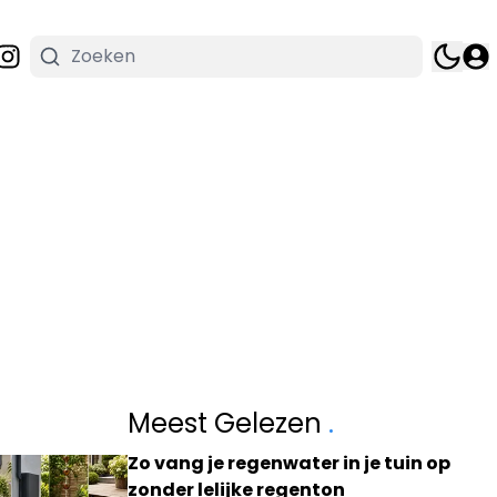
Meest Gelezen
.
Zo vang je regenwater in je tuin op
zonder lelijke regenton