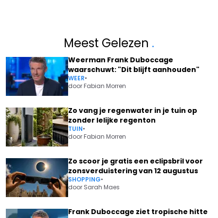
Meest Gelezen
.
Weerman Frank Duboccage
waarschuwt: "Dit blijft aanhouden"
WEER
•
door
Fabian Morren
Zo vang je regenwater in je tuin op
zonder lelijke regenton
TUIN
•
door
Fabian Morren
Zo scoor je gratis een eclipsbril voor
zonsverduistering van 12 augustus
SHOPPING
•
door
Sarah Maes
Frank Duboccage ziet tropische hitte