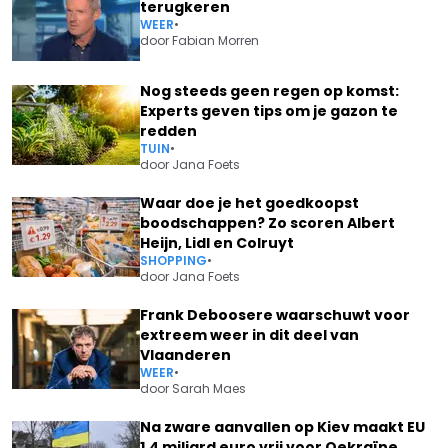
terugkeren
WEER
•
door
Fabian Morren
Nog steeds geen regen op komst:
Experts geven tips om je gazon te
redden
TUIN
•
door
Jana Foets
Waar doe je het goedkoopst
boodschappen? Zo scoren Albert
Heijn, Lidl en Colruyt
SHOPPING
•
door
Jana Foets
Frank Deboosere waarschuwt voor
extreem weer in dit deel van
Vlaanderen
WEER
•
door
Sarah Maes
Na zware aanvallen op Kiev maakt EU
1,4 miljard euro vrij voor Oekraïne