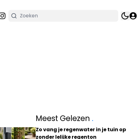
Meest Gelezen
.
Zo vang je regenwater in je tuin op
zonder lelijke regenton