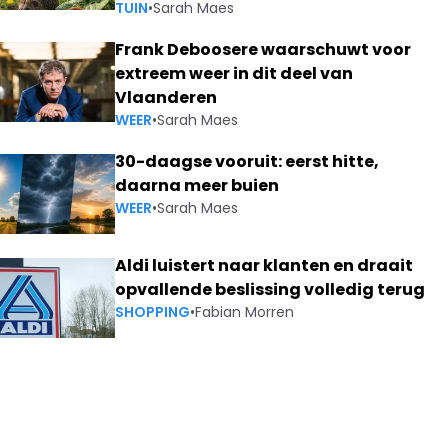
TUIN
•
Sarah Maes
Frank Deboosere waarschuwt voor
extreem weer in dit deel van
Vlaanderen
WEER
•
Sarah Maes
30-daagse vooruit: eerst hitte,
daarna meer buien
WEER
•
Sarah Maes
Aldi luistert naar klanten en draait
opvallende beslissing volledig terug
SHOPPING
•
Fabian Morren