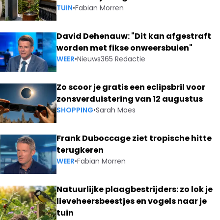
TUIN
•
Fabian Morren
David Dehenauw: "Dit kan afgestraft
worden met fikse onweersbuien"
WEER
•
Nieuws365 Redactie
Zo scoor je gratis een eclipsbril voor
zonsverduistering van 12 augustus
SHOPPING
•
Sarah Maes
Frank Duboccage ziet tropische hitte
terugkeren
WEER
•
Fabian Morren
Natuurlijke plaagbestrijders: zo lok je
lieveheersbeestjes en vogels naar je
tuin