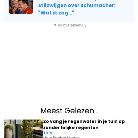
stilzwijgen over Schumacher:
"Wat ik zag..."
▼ Ad by Refinery89
Meest Gelezen
.
Zo vang je regenwater in je tuin op
zonder lelijke regenton
TUIN
•
door
Fabian Morren