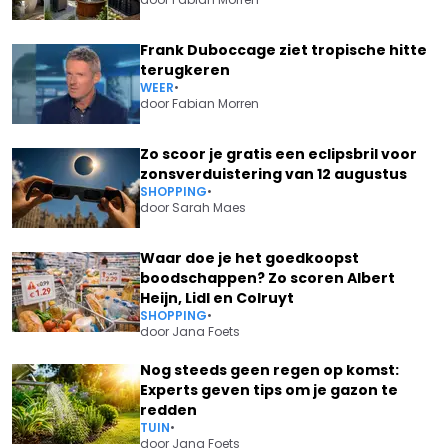
Frank Duboccage ziet tropische hitte
terugkeren
WEER
•
door
Fabian Morren
Zo scoor je gratis een eclipsbril voor
zonsverduistering van 12 augustus
SHOPPING
•
door
Sarah Maes
Waar doe je het goedkoopst
boodschappen? Zo scoren Albert
Heijn, Lidl en Colruyt
SHOPPING
•
door
Jana Foets
Nog steeds geen regen op komst:
Experts geven tips om je gazon te
redden
TUIN
•
door
Jana Foets