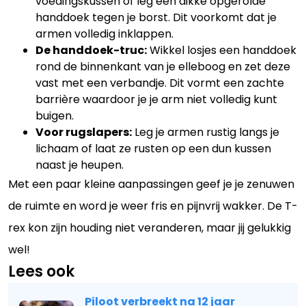
voedingskussen of leg een dikke opgerolde
handdoek tegen je borst. Dit voorkomt dat je
armen volledig inklappen.
De handdoek-truc:
Wikkel losjes een handdoek
rond de binnenkant van je elleboog en zet deze
vast met een verbandje. Dit vormt een zachte
barrière waardoor je je arm niet volledig kunt
buigen.
Voor rugslapers:
Leg je armen rustig langs je
lichaam of laat ze rusten op een dun kussen
naast je heupen.
Met een paar kleine aanpassingen geef je je zenuwen
de ruimte en word je weer fris en pijnvrij wakker. De T-
rex kon zijn houding niet veranderen, maar jij gelukkig
wel!
Lees ook
Piloot verbreekt na 12 jaar